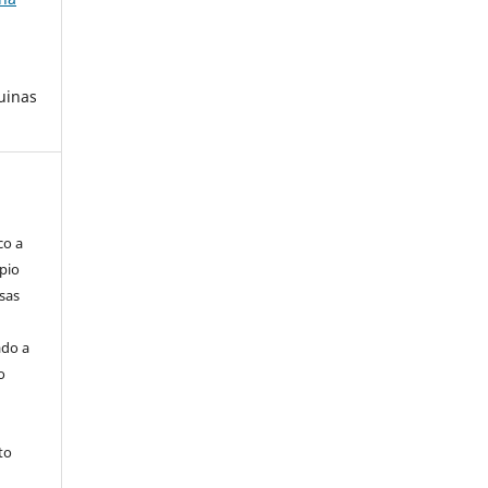
uinas
co a
pio
sas
ado a
o
to