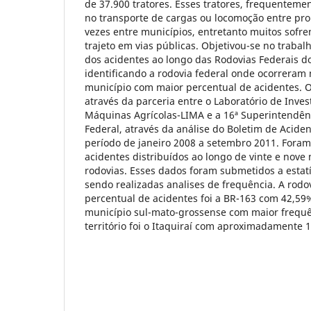
de 37.900 tratores. Esses tratores, frequenteme
no transporte de cargas ou locomoção entre pr
vezes entre municípios, entretanto muitos sofr
trajeto em vias públicas. Objetivou-se no trabalh
dos acidentes ao longo das Rodovias Federais d
identificando a rodovia federal onde ocorreram 
município com maior percentual de acidentes. O 
através da parceria entre o Laboratório de Inve
Máquinas Agrícolas-LIMA e a 16ª Superintendênc
Federal, através da análise do Boletim de Aciden
período de janeiro 2008 a setembro 2011. Foram 
acidentes distribuídos ao longo de vinte e nove 
rodovias. Esses dados foram submetidos a estatí
sendo realizadas analises de frequência. A rodo
percentual de acidentes foi a BR-163 com 42,59%
município sul-mato-grossense com maior frequê
território foi o Itaquiraí com aproximadamente 1