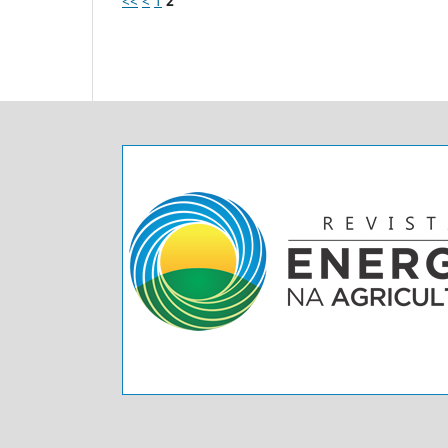
<<
<
1
2