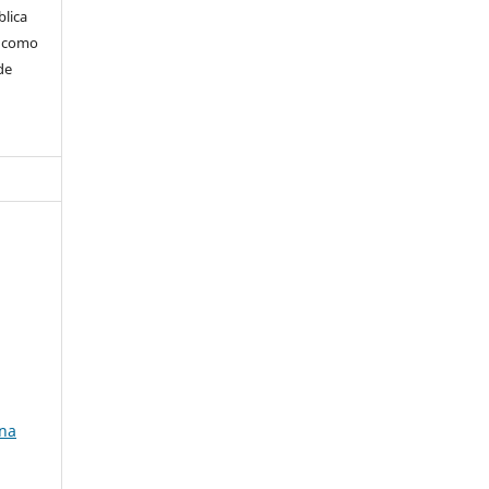
blica
m como
de
 na