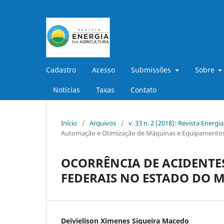
Cadastro
Acesso
Submissões
Sobre
Notícias
Taxas
Contato
Início
/
Arquivos
/
v. 33 n. 2 (2018): Revista Energi
Automação e Otimização de Máquinas e Equipamentos
OCORRÊNCIA DE ACIDENTE
FEDERAIS NO ESTADO DO 
Deivielison Ximenes Siqueira Macedo