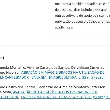
melhorar a qualidade acadêmica e pú
da pesquisa, distribuindo o OJS assi
outros software de apoio ao sistema 
publicação de acesso público a fontes
acadêmicas.
s)
lmeida Monteiro, Viviane Castro dos Santos, Deivielison Ximenes
aújo Nicolau,
VIBRAÇÃO EM MÃOS E BRAÇOS NA UTILIZAÇÃO DE
OENCANTEIRADOR
,
ENERGIA NA AGRICULTURA: v. 35 n. 3 (2020):
ane Castro dos Santos, Leonardo de Almeida Monteiro, Jefferson
da Mota,
AVALIAÇÃO DE CARGA FÍSICA DOS OPERADORES DE
E DO CEARÁ
,
ENERGIA NA AGRICULTURA: v. 34 n. 4 (2019): Energia