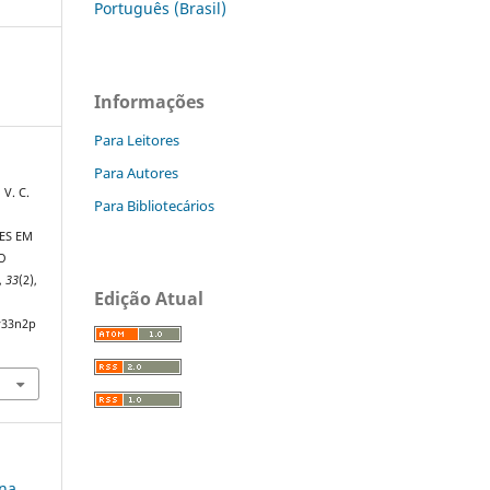
Português (Brasil)
Informações
Para Leitores
Para Autores
 V. C.
Para Bibliotecários
ES EM
O
,
33
(2),
Edição Atual
v33n2p
 na