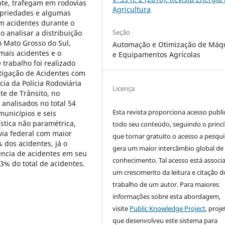
nte, trafegam em rodovias
Agricultura
opriedades e algumas
em acidentes durante o
Seção
o analisar a distribuição
o Mato Grosso do Sul,
Automação e Otimização de Máq
mais acidentes e o
e Equipamentos Agrícolas
trabalho foi realizado
stigação de Acidentes com
ia da Policia Rodoviária
Licença
te de Trânsito, no
analisados no total 54
Esta revista proporciona acesso publi
municípios e seis
stica não paramétrica,
todo seu conteúdo, seguindo o princí
via federal com maior
que tornar gratuito o acesso a pesqui
 dos acidentes, já o
gera um maior intercâmbio global de
ncia de acidentes em seu
conhecimento. Tal acesso está associ
3% do total de acidentes.
um crescimento da leitura e citação d
trabalho de um autor. Para maiores
informações sobre esta abordagem,
visite
Public Knowledge Project
, proje
que desenvolveu este sistema para