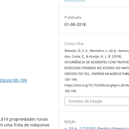
Publicado
01-08-2018
Como Citar
Macedo, D. X. S., Monteiro, L. de A., Santos,
dos, Costa, E., & Araújo, K. L. B. (2018).
OCORRÊNCIA DE ACIDENTES COM TRATOR
RODOVIAS FEDERAIS NO ESTADO DO MAT
GROSSO DO SUL.
ENERGIA NA AGRICULTURA
v33n2p105-109
105–109.
https://doi.org/10.17224/EnergAgric.2018
105-109
Fomatos de Citação
.619 propriedades rurais
Edição
com uma frota de máquinas
v. 33 n. 2 (2018): Revista Energia