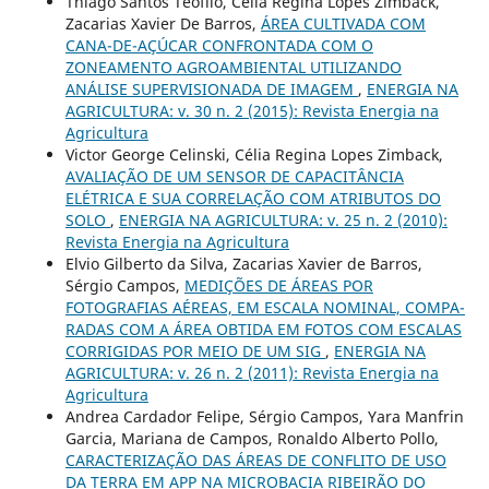
Thiago Santos Teofilo, Célia Regina Lopes Zimback,
Zacarias Xavier De Barros,
ÁREA CULTIVADA COM
CANA-DE-AÇÚCAR CONFRONTADA COM O
ZONEAMENTO AGROAMBIENTAL UTILIZANDO
ANÁLISE SUPERVISIONADA DE IMAGEM
,
ENERGIA NA
AGRICULTURA: v. 30 n. 2 (2015): Revista Energia na
Agricultura
Victor George Celinski, Célia Regina Lopes Zimback,
AVALIAÇÃO DE UM SENSOR DE CAPACITÂNCIA
ELÉTRICA E SUA CORRELAÇÃO COM ATRIBUTOS DO
SOLO
,
ENERGIA NA AGRICULTURA: v. 25 n. 2 (2010):
Revista Energia na Agricultura
Elvio Gilberto da Silva, Zacarias Xavier de Barros,
Sérgio Campos,
MEDIÇÕES DE ÁREAS POR
FOTOGRAFIAS AÉREAS, EM ESCALA NOMINAL, COMPA-
RADAS COM A ÁREA OBTIDA EM FOTOS COM ESCALAS
CORRIGIDAS POR MEIO DE UM SIG
,
ENERGIA NA
AGRICULTURA: v. 26 n. 2 (2011): Revista Energia na
Agricultura
Andrea Cardador Felipe, Sérgio Campos, Yara Manfrin
Garcia, Mariana de Campos, Ronaldo Alberto Pollo,
CARACTERIZAÇÃO DAS ÁREAS DE CONFLITO DE USO
DA TERRA EM APP NA MICROBACIA RIBEIRÃO DO