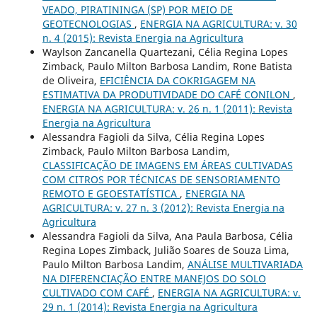
VEADO, PIRATININGA (SP) POR MEIO DE
GEOTECNOLOGIAS
,
ENERGIA NA AGRICULTURA: v. 30
n. 4 (2015): Revista Energia na Agricultura
Waylson Zancanella Quartezani, Célia Regina Lopes
Zimback, Paulo Milton Barbosa Landim, Rone Batista
de Oliveira,
EFICIÊNCIA DA COKRIGAGEM NA
ESTIMATIVA DA PRODUTIVIDADE DO CAFÉ CONILON
,
ENERGIA NA AGRICULTURA: v. 26 n. 1 (2011): Revista
Energia na Agricultura
Alessandra Fagioli da Silva, Célia Regina Lopes
Zimback, Paulo Milton Barbosa Landim,
CLASSIFICAÇÃO DE IMAGENS EM ÁREAS CULTIVADAS
COM CITROS POR TÉCNICAS DE SENSORIAMENTO
REMOTO E GEOESTATÍSTICA
,
ENERGIA NA
AGRICULTURA: v. 27 n. 3 (2012): Revista Energia na
Agricultura
Alessandra Fagioli da Silva, Ana Paula Barbosa, Célia
Regina Lopes Zimback, Julião Soares de Souza Lima,
Paulo Milton Barbosa Landim,
ANÁLISE MULTIVARIADA
NA DIFERENCIAÇÃO ENTRE MANEJOS DO SOLO
CULTIVADO COM CAFÉ
,
ENERGIA NA AGRICULTURA: v.
29 n. 1 (2014): Revista Energia na Agricultura