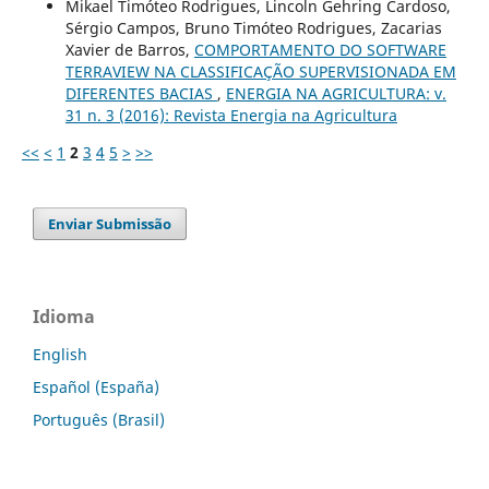
Mikael Timóteo Rodrigues, Lincoln Gehring Cardoso,
Sérgio Campos, Bruno Timóteo Rodrigues, Zacarias
Xavier de Barros,
COMPORTAMENTO DO SOFTWARE
TERRAVIEW NA CLASSIFICAÇÃO SUPERVISIONADA EM
DIFERENTES BACIAS
,
ENERGIA NA AGRICULTURA: v.
31 n. 3 (2016): Revista Energia na Agricultura
<<
<
1
2
3
4
5
>
>>
Enviar Submissão
Idioma
English
Español (España)
Português (Brasil)