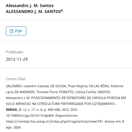
Alessandro J. M. Santos
6
ALESSANDRO J. M. SANTOS
PDF
Publicado
2012-11-29
Como Citar
SALOMÃO, Leandro Caixeta; DE SOUZA, Thais Regina; VILLAS BÔAS, Roberto
Lyra; DE ANDRADE, Thomas Fiore; FORATTO, Letícia Cecília; SANTOS,
Alessandro J. M. POSICIONAMENTO DE EXTRATORES DE CÁPSULA POROSA EM
SOLO ARENOSO NA CITRICULTURA FERTIRRIGADA POR GOTEJAMENTO.
IRRIGA
,
[S. l.]
, v. 17, n. 4, p. 469–480, 2012. DOI:
10.15809/irriga.2012v17n4p469. Disponível em:
https://revistas.fca.unesp.br/index.php/irriga/article/view/741. Acesso em: 8
ago. 2026.