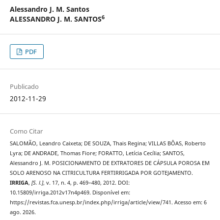
Alessandro J. M. Santos
6
ALESSANDRO J. M. SANTOS
PDF
Publicado
2012-11-29
Como Citar
SALOMÃO, Leandro Caixeta; DE SOUZA, Thais Regina; VILLAS BÔAS, Roberto
Lyra; DE ANDRADE, Thomas Fiore; FORATTO, Letícia Cecília; SANTOS,
Alessandro J. M. POSICIONAMENTO DE EXTRATORES DE CÁPSULA POROSA EM
SOLO ARENOSO NA CITRICULTURA FERTIRRIGADA POR GOTEJAMENTO.
IRRIGA
,
[S. l.]
, v. 17, n. 4, p. 469–480, 2012. DOI:
10.15809/irriga.2012v17n4p469. Disponível em:
https://revistas.fca.unesp.br/index.php/irriga/article/view/741. Acesso em: 6
ago. 2026.