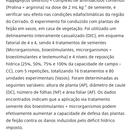
Kappaphycus alvarezii)
+ complexo de aminoácidos contendo
-1
(Prolina + arginina) na dose de 2 mL kg
de semente, e
verificar seu efeito nas condições edafoclimáticas da região
do Cerrado. O experimento foi conduzido com plantas de
feijão em vasos, em casa de vegetação. Foi utilizado um
delineamento inteiramente casualizado (DIC), em esquema
fatorial de 4 x 4, sendo 4 tratamentos de sementes
(Microrganismos, bioestimulantes, microrganismos +
bioestimulantes e testemunha) e 4 níveis de reposição
hídrica (25%, 50%, 75% e 100% da capacidade de campo –
CC), com 5 repetições, totalizando 16 tratamentos e 80
unidades experimentais (Vasos). Foram determinadas as
seguintes variáveis: altura de planta (AP), diâmetro de caule
(DC), número de folhas (NF) e área foliar (AF). Os dados
encontrados indicam que a aplicação via tratamento
semente dos bioestimulantes + microrganismos podem
efetivamente aumentar a capacidade de defesa das plantas
de feijão contra os danos induzidos pelo déficit hídrico
imposto.