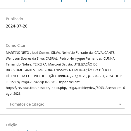
Publicado
2024-07-26
Como Citar
MARTINS NETO , José Gomes; SILVA, Nelmício Furtado da; CAVALCANTE,
Wendson Soares da Silva; CABRAL, Pedro Henryque Fernandes; CUNHA,
Fernando Nobre; TEIXEIRA, Marconi Batista. UTILIZAÇÃO DE
BIOESTIMULANTES E MICRORGANISMOS NA MITIGAÇÃO DO DÉFICIT
HÍDRICO EM CULTIVO DE FEIJÃO.
IRRIGA
,
[S. l.]
, v. 29, p. 368–381, 2024. DOI:
10.15809/irriga.2024v29p368-381. Disponível em:
https://revistas.fca.unesp.br/index.php/irriga/article/view/5003. Acesso em: 6
ago. 2026.
Fomatos de Citação
Edição