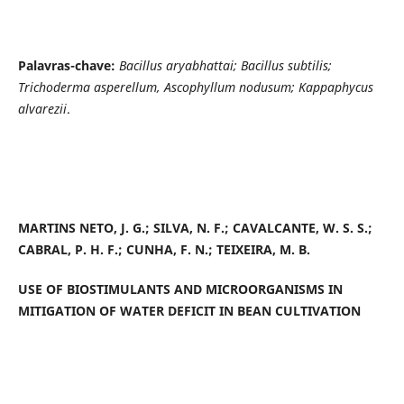
Palavras-chave:
Bacillus aryabhattai; Bacillus subtilis;
Trichoderma asperellum, Ascophyllum nodusum; Kappaphycus
alvarezii
.
MARTINS NETO, J. G.; SILVA, N. F.; CAVALCANTE, W. S. S.;
CABRAL, P. H. F.; CUNHA, F. N.; TEIXEIRA, M. B.
USE OF BIOSTIMULANTS AND MICROORGANISMS IN
MITIGATION OF WATER DEFICIT IN BEAN CULTIVATION