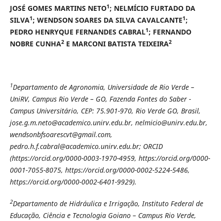
1
JOSÉ GOMES MARTINS NETO
; NELMÍCIO FURTADO DA
1
1
SILVA
; WENDSON SOARES DA SILVA CAVALCANTE
;
1
PEDRO HENRYQUE FERNANDES CABRAL
; FERNANDO
2
2
NOBRE CUNHA
E MARCONI BATISTA TEIXEIRA
1
Departamento de Agronomia, Universidade de Rio Verde –
UniRV, Campus Rio Verde – GO, Fazenda Fontes do Saber -
Campus Universitário, CEP: 75.901-970, Rio Verde GO, Brasil,
jose.g.m.neto@academico.unirv.edu.br, nelmicio@unirv.edu.br,
wendsonbfsoarescvt@gmail.com,
pedro.h.f.cabral@academico.unirv.edu.br; ORCID
(https://orcid.org/0000-0003-1970-4959, https://orcid.org/0000-
0001-7055-8075, https://orcid.org/0000-0002-5224-5486,
https://orcid.org/0000-0002-6401-9929).
2
Departamento de Hidráulica e Irrigação, Instituto Federal de
Educação, Ciência e Tecnologia Goiano – Campus Rio Verde,