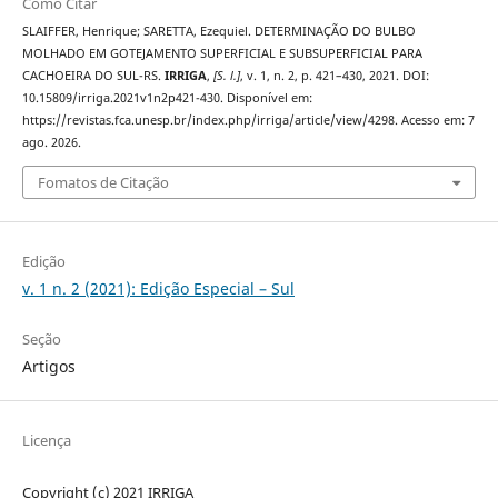
Como Citar
SLAIFFER, Henrique; SARETTA, Ezequiel. DETERMINAÇÃO DO BULBO
MOLHADO EM GOTEJAMENTO SUPERFICIAL E SUBSUPERFICIAL PARA
CACHOEIRA DO SUL-RS.
IRRIGA
,
[S. l.]
, v. 1, n. 2, p. 421–430, 2021. DOI:
10.15809/irriga.2021v1n2p421-430. Disponível em:
https://revistas.fca.unesp.br/index.php/irriga/article/view/4298. Acesso em: 7
ago. 2026.
Fomatos de Citação
Edição
v. 1 n. 2 (2021): Edição Especial – Sul
Seção
Artigos
Licença
Copyright (c) 2021 IRRIGA