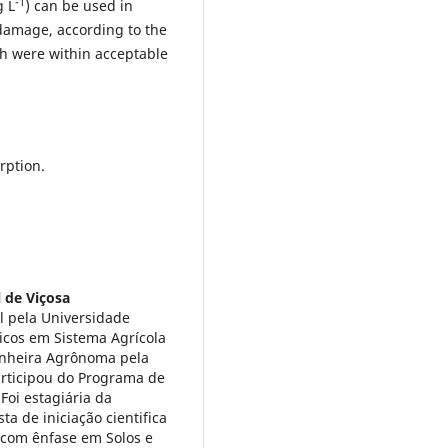
-1
g L
) can be used in
 damage, according to the
ich were within acceptable
rption.
 de Viçosa
 pela Universidade
icos em Sistema Agrícola
enheira Agrônoma pela
articipou do Programa de
Foi estagiária da
ta de iniciação cientifica
 com ênfase em Solos e