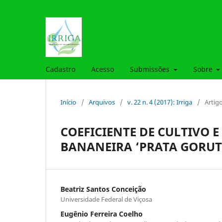
Cadastro
Acesso
Submissões
Sobre
Início
/
Arquivos
/
v. 22 n. 4 (2017): Irriga
/
Artig
COEFICIENTE DE CULTIVO 
BANANEIRA ‘PRATA GORUT
Beatriz Santos Conceição
Universidade Federal de Viçosa
Eugênio Ferreira Coelho