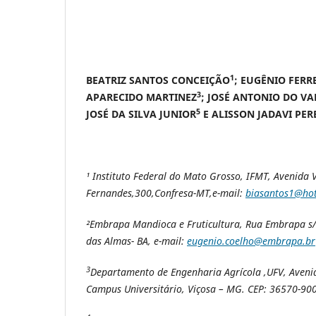
1
BEATRIZ SANTOS CONCEIÇÃO
; EUGÊNIO FERR
3
APARECIDO MARTINEZ
; JOSÉ ANTONIO DO V
5
JOSÉ DA SILVA JUNIOR
E ALISSON JADAVI PER
¹
Instituto Federal do Mato Grosso, IFMT
, Avenida 
Fernandes,300,
Confresa-MT,e-mail:
biasantos1@ho
²Embrapa Mandioca e Fruticultura, Rua Embrapa s/
das Almas- BA
, e-mail:
eugenio.coelho@embrapa.br
3
Departamento de Engenharia Agrícola ,UFV, Avenida
Campus Universitário, Viçosa – MG. CEP: 36570-9