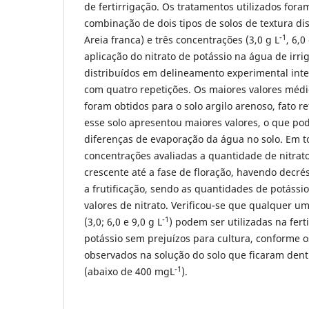
de fertirrigação. Os tratamentos utilizados fora
combinação de dois tipos de solos de textura dis
-1
Areia franca) e três concentrações (3,0 g L
, 6,0
aplicação do nitrato de potássio na água de irr
distribuídos em delineamento experimental int
com quatro repetições. Os maiores valores méd
foram obtidos para o solo argilo arenoso, fato r
esse solo apresentou maiores valores, o que pod
diferenças de evaporação da água no solo. Em t
concentrações avaliadas a quantidade de nitrato 
crescente até a fase de floração, havendo decré
a frutificação, sendo as quantidades de potássio
valores de nitrato. Verificou-se que qualquer u
-1
(3,0; 6,0 e 9,0 g L
) podem ser utilizadas na fert
potássio sem prejuízos para cultura, conforme os
observados na solução do solo que ficaram dentr
-1
(abaixo de 400 mgL
).