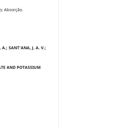
o; Absorção.
A.; SANT’ANA, J. A. V.;
ATE AND POTASSIUM