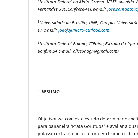
4
Instituto Federal do Mato Grosso, IFMT
, Avenida 
Fernandes,300,
Confresa-MT,e-mail:
jose.santana@cf
5
Universidade de Brasília, UNB
, Campus Universitár
DF,e-mail:
joaojsjunior@outlook.com
6
Instituto Federal Baiano, IFBaino,Estrada da Igara
Bonfim-BA e-mail: alissonagr@gmail.com)
1 RESUMO
Objetivou-se com este estudo determinar o coefic
para bananeira ‘Prata Gorutuba’ e avaliar a qua
potássio extraído pela cultura em lisímetro de