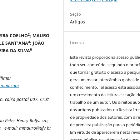
Seção
Artigos
2
EIRA COELHO
; MAURO
Licença
4
ALE SANT’ANA
; JOÃO
6
EIRA DA SILVA
Esta revista proporciona acesso públi
todo seu conteúdo, seguindo o princí
que tornar gratuito o acesso a pesqui
Vilmar
gera um maior intercâmbio global de
tmail.com
conhecimento. Tal acesso está associ
um crescimento da leitura e citação d
n, caixa postal 007,
Cruz
trabalho de um autor. Os direitos aut
dos artigos publicados na Revista Irri
de propriedade dos autores, com dire
 Peter Henry Rolfs, s/n,
de primeira publicação para o periódi
00, e-mail: mmauro@ufv.br
Em virtude de aparecerem nesta revis
acesso público, os artigos são de uso