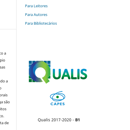
Para Leitores
Para Autores
Para Bibliotecários
co a
pio
sas
ado a
o
orais
ga são
itos
co.
Qualis 2017-2020 -
B1
ta de