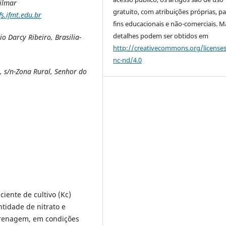
Vilmar
gratuito, com atribuições próprias, p
s.ifmt.edu.br
fins educacionais e não-comerciais. M
detalhes podem ser obtidos em
io Darcy Ribeiro,
Brasilia-
http://creativecommons.org/license
nc-nd/4.0
, s/n-Zona Rural, Senhor do
iente de cultivo (Kc)
ntidade de nitrato e
 drenagem, em condições