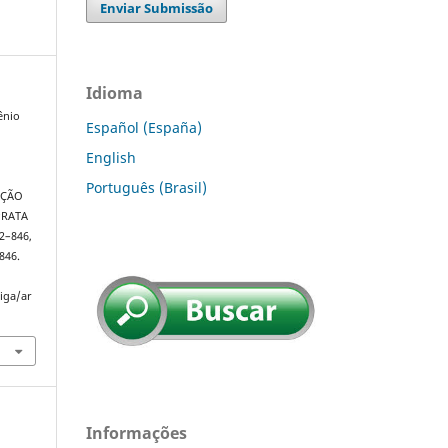
Enviar Submissão
Idioma
ênio
Español (España)
English
Português (Brasil)
AÇÃO
PRATA
32–846,
846.
riga/ar
Informações