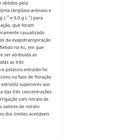
m obtidos pela
tinta (Argiloso arenoso e
-1
-1
 g L
e 9,0 g L
) para
igação, que foram
eiramente casualizado
ios da evapotranspiração
efletido no Kc, em que
e ser atribuída as
odas as três
e potássio extraído foi
scimo na fase de floração
 extraído superiores aos
ma das três concentrações
irrigação com nitrato de
 valores de nitrato
o dos limites aceitáveis