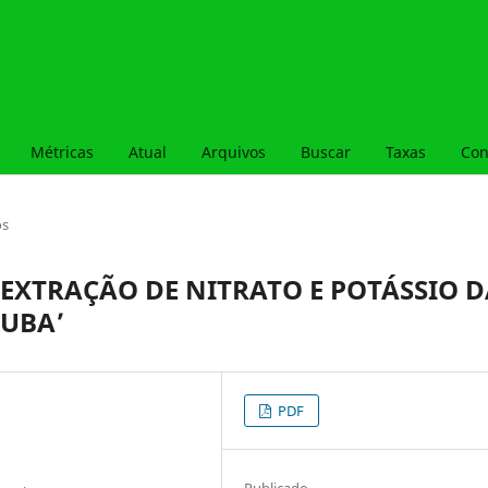
Métricas
Atual
Arquivos
Buscar
Taxas
Con
os
E EXTRAÇÃO DE NITRATO E POTÁSSIO 
UBA’
PDF
Publicado