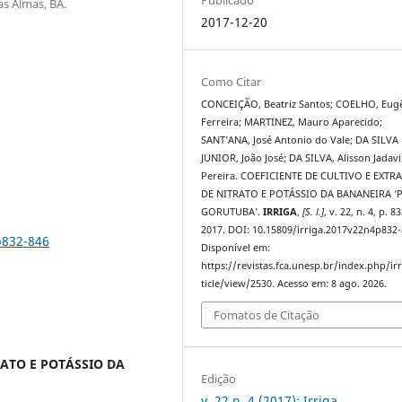
as Almas, BA.
2017-12-20
Como Citar
CONCEIÇÃO, Beatriz Santos; COELHO, Eug
Ferreira; MARTINEZ, Mauro Aparecido;
SANT’ANA, José Antonio do Vale; DA SILVA
JUNIOR, João José; DA SILVA, Alisson Jadavi
Pereira. COEFICIENTE DE CULTIVO E EXTR
DE NITRATO E POTÁSSIO DA BANANEIRA ‘
GORUTUBA’.
IRRIGA
,
[S. l.]
, v. 22, n. 4, p. 8
2017. DOI: 10.15809/irriga.2017v22n4p832-
p832-846
Disponível em:
https://revistas.fca.unesp.br/index.php/ir
ticle/view/2530. Acesso em: 8 ago. 2026.
Fomatos de Citação
RATO E POTÁSSIO DA
Edição
v. 22 n. 4 (2017): Irriga