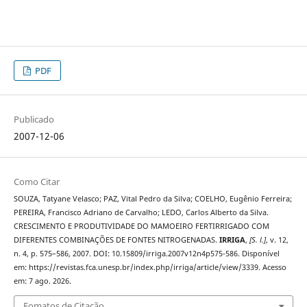
PDF
Publicado
2007-12-06
Como Citar
SOUZA, Tatyane Velasco; PAZ, Vital Pedro da Silva; COELHO, Eugênio Ferreira;
PEREIRA, Francisco Adriano de Carvalho; LEDO, Carlos Alberto da Silva.
CRESCIMENTO E PRODUTIVIDADE DO MAMOEIRO FERTIRRIGADO COM
DIFERENTES COMBINAÇÕES DE FONTES NITROGENADAS.
IRRIGA
,
[S. l.]
, v. 12,
n. 4, p. 575–586, 2007. DOI: 10.15809/irriga.2007v12n4p575-586. Disponível
em: https://revistas.fca.unesp.br/index.php/irriga/article/view/3339. Acesso
em: 7 ago. 2026.
Fomatos de Citação