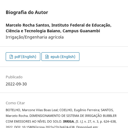
Biografia do Autor
Marcelo Rocha Santos,
Instituto Federal de Educação,
Ciência e Tecnologia Baiano, Campus Guanambi
Irrigação/Engenharia agrícola
pdf (English)
epub (English)
Publicado
2022-09-30
Como Citar
BOTELHO, Marcone Vilas Boas Leal; COELHO, Eugênio Ferreira; SANTOS,
Marcelo Rocha. DIMENSIONAMENTO DE SISTEMA DE IRRIGAÇÃO BUBBLER
COM EMISSORES AO NÍVEL DO SOLO.
IRRIGA
,
[S. l.]
, v. 27, n. 3, p. 624–638,
2022. DOI: 10.15809/irriga.2022v27n3p624-638. Disponível em: