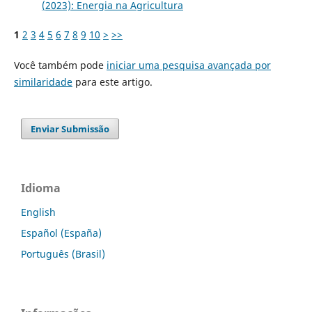
(2023): Energia na Agricultura
1
2
3
4
5
6
7
8
9
10
>
>>
Você também pode
iniciar uma pesquisa avançada por
similaridade
para este artigo.
Enviar Submissão
Idioma
English
Español (España)
Português (Brasil)