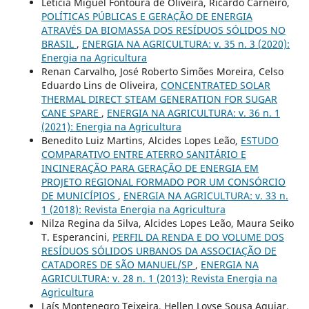
Leticia Miguel Fontoura de Oliveira, Ricardo Carneiro,
POLÍTICAS PÚBLICAS E GERAÇÃO DE ENERGIA
ATRAVÉS DA BIOMASSA DOS RESÍDUOS SÓLIDOS NO
BRASIL
,
ENERGIA NA AGRICULTURA: v. 35 n. 3 (2020):
Energia na Agricultura
Renan Carvalho, José Roberto Simões Moreira, Celso
Eduardo Lins de Oliveira,
CONCENTRATED SOLAR
THERMAL DIRECT STEAM GENERATION FOR SUGAR
CANE SPARE
,
ENERGIA NA AGRICULTURA: v. 36 n. 1
(2021): Energia na Agricultura
Benedito Luiz Martins, Alcides Lopes Leão,
ESTUDO
COMPARATIVO ENTRE ATERRO SANITÁRIO E
INCINERAÇÃO PARA GERAÇÃO DE ENERGIA EM
PROJETO REGIONAL FORMADO POR UM CONSÓRCIO
DE MUNICÍPIOS
,
ENERGIA NA AGRICULTURA: v. 33 n.
1 (2018): Revista Energia na Agricultura
Nilza Regina da Silva, Alcides Lopes Leão, Maura Seiko
T. Esperancini,
PERFIL DA RENDA E DO VOLUME DOS
RESÍDUOS SÓLIDOS URBANOS DA ASSOCIAÇÃO DE
CATADORES DE SÃO MANUEL/SP
,
ENERGIA NA
AGRICULTURA: v. 28 n. 1 (2013): Revista Energia na
Agricultura
Laís Montenegro Teixeira, Hellen Loyse Sousa Aguiar,