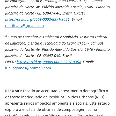
de Educação, Ciência e Tecnologia do Ceará (IFCE) – Campus
Juazeiro do Norte, Av. Plácido Aderaldo Castelo, 1646 - Planalto,
Juazeiro do Norte - CE, 63047-040, Brasil. ORCID:
https://orcid.org/0009-0003-8371-9431
. E-mail:
marileallv@gmail.com
.
4
Curso de Engenharia Ambiental e Sanitária, Instituto Federal
de Educação, Ciência e Tecnologia do Ceará (IFCE) – Campus
Juazeiro do Norte, Av. Plácido Aderaldo Castelo, 1646 - Planalto,
Juazeiro do Norte - CE, 63047-040, Brasil.
ORCID:
https://orcid.org/0009-0003-3297-036X
. E-mail:
lucilogomes@hotmail.com
.
RESUMO:
Devido ao acentuado crescimento demográfico o
descarte inadequado de Resíduos Sólidos Urbanos (RSU)
apresenta sérios impactos ambientais e sociais. Este estudo
explora a eficácia de oficinas de compostagem como
estratégia educativa e prática para a gestão sustentável,