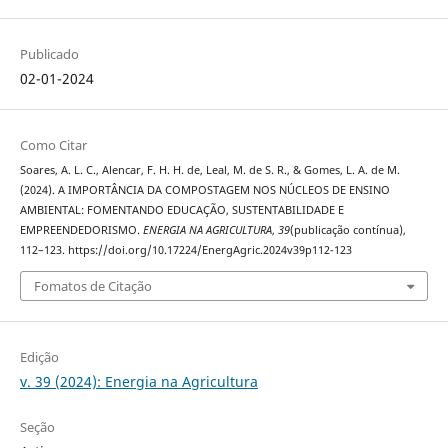
Publicado
02-01-2024
Como Citar
Soares, A. L. C., Alencar, F. H. H. de, Leal, M. de S. R., & Gomes, L. A. de M.
(2024). A IMPORTÂNCIA DA COMPOSTAGEM NOS NÚCLEOS DE ENSINO
AMBIENTAL: FOMENTANDO EDUCAÇÃO, SUSTENTABILIDADE E
EMPREENDEDORISMO.
ENERGIA NA AGRICULTURA
,
39
(publicação contínua),
112–123. https://doi.org/10.17224/EnergAgric.2024v39p112-123
Fomatos de Citação
Edição
v. 39 (2024): Energia na Agricultura
Seção