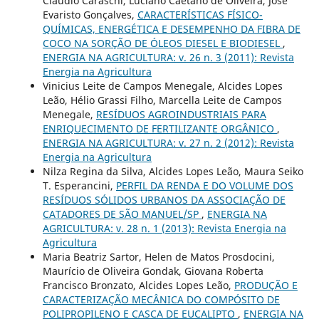
Cláudio Caraschi, Luciano Caetano de Oliveira, José
Evaristo Gonçalves,
CARACTERÍSTICAS FÍSICO-
QUÍMICAS, ENERGÉTICA E DESEMPENHO DA FIBRA DE
COCO NA SORÇÃO DE ÓLEOS DIESEL E BIODIESEL
,
ENERGIA NA AGRICULTURA: v. 26 n. 3 (2011): Revista
Energia na Agricultura
Vinicius Leite de Campos Menegale, Alcides Lopes
Leão, Hélio Grassi Filho, Marcella Leite de Campos
Menegale,
RESÍDUOS AGROINDUSTRIAIS PARA
ENRIQUECIMENTO DE FERTILIZANTE ORGÂNICO
,
ENERGIA NA AGRICULTURA: v. 27 n. 2 (2012): Revista
Energia na Agricultura
Nilza Regina da Silva, Alcides Lopes Leão, Maura Seiko
T. Esperancini,
PERFIL DA RENDA E DO VOLUME DOS
RESÍDUOS SÓLIDOS URBANOS DA ASSOCIAÇÃO DE
CATADORES DE SÃO MANUEL/SP
,
ENERGIA NA
AGRICULTURA: v. 28 n. 1 (2013): Revista Energia na
Agricultura
Maria Beatriz Sartor, Helen de Matos Prosdocini,
Maurício de Oliveira Gondak, Giovana Roberta
Francisco Bronzato, Alcides Lopes Leão,
PRODUÇÃO E
CARACTERIZAÇÃO MECÂNICA DO COMPÓSITO DE
POLIPROPILENO E CASCA DE EUCALIPTO
,
ENERGIA NA