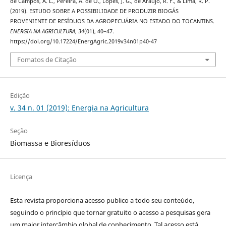
de Campos, A. L., Pereira, A. de O., Lopes, J. G., de Araújo, R. F., & Lima, R. P.
(2019). ESTUDO SOBRE A POSSIBILIDADE DE PRODUZIR BIOGÁS
PROVENIENTE DE RESÍDUOS DA AGROPECUÁRIA NO ESTADO DO TOCANTINS.
ENERGIA NA AGRICULTURA
,
34
(01), 40–47.
https://doi.org/10.17224/EnergAgric.2019v34n01p40-47
Fomatos de Citação
Edição
v. 34 n. 01 (2019): Energia na Agricultura
Seção
Biomassa e Bioresíduos
Licença
Esta revista proporciona acesso publico a todo seu conteúdo,
seguindo o princípio que tornar gratuito o acesso a pesquisas gera
um maior intercâmbio global de conhecimento. Tal acesso está