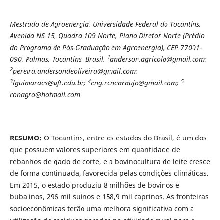
Mestrado de Agroenergia, Universidade Federal do Tocantins,
Avenida NS 15, Quadra 109 Norte, Plano Diretor Norte (Prédio
do Programa de Pós-Graduação em Agroenergia), CEP 77001-
1
090, Palmas, Tocantins, Brasil.
anderson.agricola@gmail.com;
2
pereira.andersondeoliveira@gmail.com;
3
4
5
lguimaraes@uft.edu.br;
eng.renearaujo@gmail.com;
ronagro@hotmail.com
RESUMO:
O Tocantins, entre os estados do Brasil, é um dos
que possuem valores superiores em quantidade de
rebanhos de gado de corte, e a bovinocultura de leite cresce
de forma continuada, favorecida pelas condições climáticas.
Em 2015, o estado produziu 8 milhões de bovinos e
bubalinos, 296 mil suínos e 158,9 mil caprinos. As fronteiras
socioeconômicas terão uma melhora significativa com a