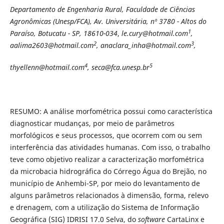
Departamento de Engenharia Rural, Faculdade de Ciências
Agronômicas (Unesp/FCA), Av. Universitária, nº 3780 - Altos do
1
Paraíso, Botucatu - SP, 18610-034
,
le.cury@hotmail.com
,
2
3
aalima2603@hotmail.com
, anaclara_inha@hotmail.com
,
4
5
thyellenn@hotmail.com
, seca@fca.unesp.br
RESUMO: A análise morfométrica possui como característica
diagnosticar mudanças, por meio de parâmetros
morfológicos e seus processos, que ocorrem com ou sem
interferência das atividades humanas. Com isso, o trabalho
teve como objetivo realizar a caracterização morfométrica
da microbacia hidrográfica do Córrego Água do Brejão, no
município de Anhembi-SP, por meio do levantamento de
alguns parâmetros relacionados à dimensão, forma, relevo
e drenagem, com a utilização do Sistema de Informação
Geográfica (SIG) IDRISI 17.0 Selva, do
software
CartaLinx e