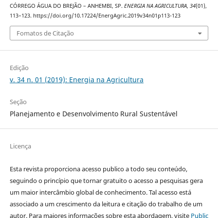
CÓRREGO ÁGUA DO BREJÃO – ANHEMBI, SP.
ENERGIA NA AGRICULTURA
,
34
(01),
113–123. https://doi.org/10.17224/EnergAgric.2019v34n01p113-123
Fomatos de Citação
Edição
v. 34 n. 01 (2019): Energia na Agricultura
Seção
Planejamento e Desenvolvimento Rural Sustentável
Licença
Esta revista proporciona acesso publico a todo seu conteúdo,
seguindo o princípio que tornar gratuito o acesso a pesquisas gera
um maior intercâmbio global de conhecimento. Tal acesso está
associado a um crescimento da leitura e citação do trabalho de um
autor. Para maiores informações sobre esta abordagem, visite
Public