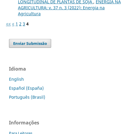
LONGITUDINAL DE PLANTAS DE SOJA
,
ENERGIA NA
AGRICULTURA: v. 37 n. 3 (2022): Energia na
Agricultura
<<
<
1
2
3
4
Enviar Submissão
Idioma
English
Español (España)
Português (Brasil)
Informações
Para Leitores