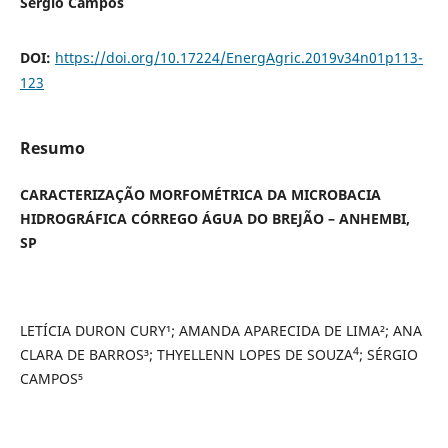
Sérgio Campos
DOI:
https://doi.org/10.17224/EnergAgric.2019v34n01p113-
123
Resumo
CARACTERIZAÇÃO MORFOMÉTRICA DA MICROBACIA
HIDROGRÁFICA CÓRREGO ÁGUA DO BREJÃO – ANHEMBI,
SP
LETÍCIA DURON CURY¹; AMANDA APARECIDA DE LIMA²; ANA
4
CLARA DE BARROS³; THYELLENN LOPES DE SOUZA
; SÉRGIO
CAMPOS⁵