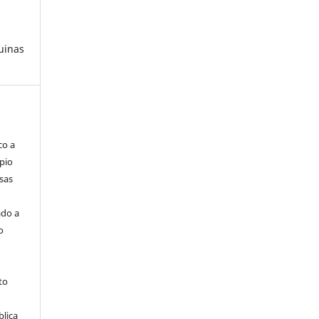
uinas
co a
pio
sas
ado a
o
to
blica