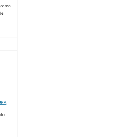
m como
de
URA
ulo