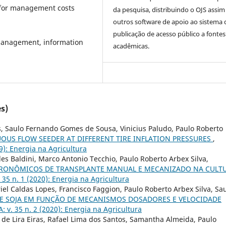
 for management costs
da pesquisa, distribuindo o OJS assi
outros software de apoio ao sistema 
publicação de acesso público a fontes
 management, information
acadêmicas.
s)
as, Saulo Fernando Gomes de Sousa, Vinicius Paludo, Paulo Roberto
US FLOW SEEDER AT DIFFERENT TIRE INFLATION PRESSURES
,
): Energia na Agricultura
es Baldini, Marco Antonio Tecchio, Paulo Roberto Arbex Silva,
RONÔMICOS DE TRANSPLANTE MANUAL E MECANIZADO NA CULT
5 n. 1 (2020): Energia na Agricultura
riel Caldas Lopes, Francisco Faggion, Paulo Roberto Arbex Silva, Sa
E SOJA EM FUNÇÃO DE MECANISMOS DOSADORES E VELOCIDADE
. 35 n. 2 (2020): Energia na Agricultura
 Lira Eiras, Rafael Lima dos Santos, Samantha Almeida, Paulo