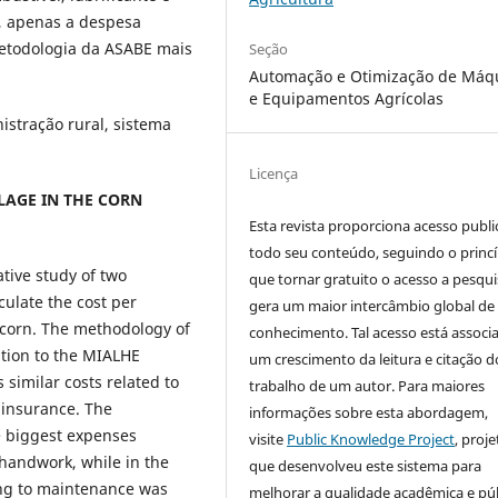
, apenas a despesa
metodologia da ASABE mais
Seção
Automação e Otimização de Máq
e Equipamentos Agrícolas
istração rural, sistema
Licença
LAGE IN THE CORN
Esta revista proporciona acesso publi
todo seu conteúdo, seguindo o princí
tive study of two
que tornar gratuito o acesso a pesqui
ulate the cost per
gera um maior intercâmbio global de
f corn. The methodology of
conhecimento. Tal acesso está associ
ation to the MIALHE
um crescimento da leitura e citação d
similar costs related to
trabalho de um autor. Para maiores
insurance. The
informações sobre esta abordagem,
e biggest expenses
visite
Public Knowledge Project
, proje
 handwork, while in the
que desenvolveu este sistema para
ng to maintenance was
melhorar a qualidade acadêmica e pú