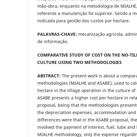
mão-obra, enquanto na metodologia de MIALHE
referente a manutenção foi superior. Sendo a 
indicada para gestão dos custos por hectare.
PALAVRAS-CHAVE:
mecanização agrícola, admin
de informação.
COMPARATIVE STUDY OF COST ON THE NO-TIL
CULTURE USING TWO METHODOLOGIES
ABSTRACT:
The present work is about a compara
methodologies (MIALHE and ASABE), used to calc
hectare in the tillage operation in the culture o
ASABE presents a higher cost per hectare in rel
proposal, being that the methodologies presents 
the depreciation expenses, accommodation and 
differences were that in the ASABE proposal, th
involved the payment of interest, fuel, lube and
MIALHE methodology, only the expense regardi