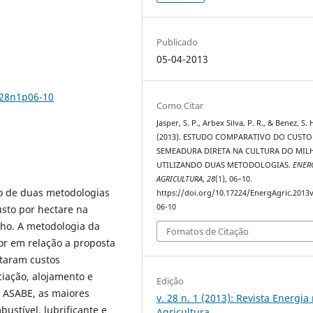
Publicado
05-04-2013
v28n1p06-10
Como Citar
Jasper, S. P., Arbex Silva, P. R., & Benez, S. 
(2013). ESTUDO COMPARATIVO DO CUSTO
SEMEADURA DIRETA NA CULTURA DO MIL
UTILIZANDO DUAS METODOLOGIAS.
ENER
AGRICULTURA
,
28
(1), 06–10.
vo de duas metodologias
https://doi.org/10.17224/EnergAgric.2013
06-10
usto por hectare na
lho. A metodologia da
Fomatos de Citação
or em relação a proposta
taram custos
iação, alojamento e
Edição
a ASABE, as maiores
v. 28 n. 1 (2013): Revista Energia
ustível, lubrificante e
Agricultura