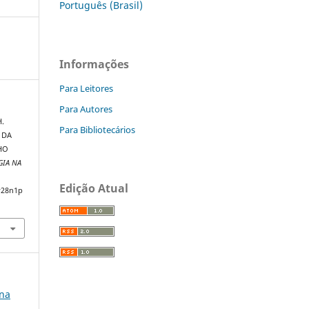
Português (Brasil)
Informações
Para Leitores
Para Autores
H.
Para Bibliotecários
 DA
HO
GIA NA
Edição Atual
v28n1p
 na