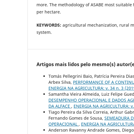
more. The methodology of ASABE most suitable
per hectare.
KEYWORDS:
agricultural mechanization, rural
system.
Artigos mais lidos pelo mesmo(s) autor(e
Tomás Pellegrini Baio, Patrícia Pereira Di
Arbex Silva,
PERFORMANCE OF A CONTINUO
ENERGIA NA AGRICULTURA: v. 34 n. 3 (2019
Samantha Vieira Almeida, Luiz Felipe Gued
DESEMPENHO OPERACIONAL E DADOS AG
DA ALFACE
,
ENERGIA NA AGRICULTURA: v. 3
Tiago Pereira da Silva Correia, Arthur Gab
Fernando Gomes de Sousa,
SEMEADURA D
OPERACIONAL
,
ENERGIA NA AGRICULTURA: v
Anderson Ravanny Andrade Gomes, Diego de