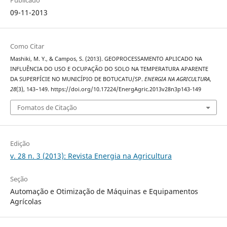
Publicado
09-11-2013
Como Citar
Mashiki, M. Y., & Campos, S. (2013). GEOPROCESSAMENTO APLICADO NA
INFLUÊNCIA DO USO E OCUPAÇÃO DO SOLO NA TEMPERATURA APARENTE
DA SUPERFÍCIE NO MUNICÍPIO DE BOTUCATU/SP.
ENERGIA NA AGRICULTURA
,
28
(3), 143–149. https://doi.org/10.17224/EnergAgric.2013v28n3p143-149
Fomatos de Citação
Edição
v. 28 n. 3 (2013): Revista Energia na Agricultura
Seção
Automação e Otimização de Máquinas e Equipamentos
Agrícolas