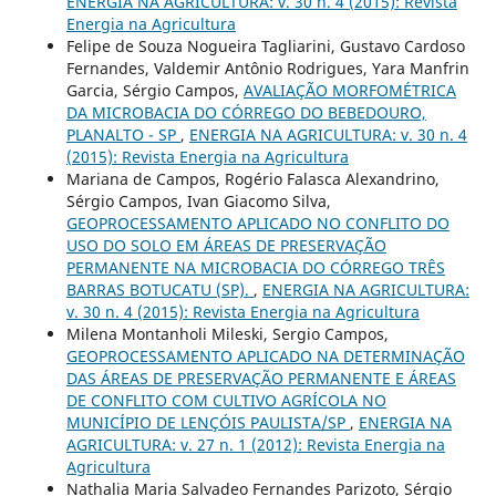
ENERGIA NA AGRICULTURA: v. 30 n. 4 (2015): Revista
Energia na Agricultura
Felipe de Souza Nogueira Tagliarini, Gustavo Cardoso
Fernandes, Valdemir Antônio Rodrigues, Yara Manfrin
Garcia, Sérgio Campos,
AVALIAÇÃO MORFOMÉTRICA
DA MICROBACIA DO CÓRREGO DO BEBEDOURO,
PLANALTO - SP
,
ENERGIA NA AGRICULTURA: v. 30 n. 4
(2015): Revista Energia na Agricultura
Mariana de Campos, Rogério Falasca Alexandrino,
Sérgio Campos, Ivan Giacomo Silva,
GEOPROCESSAMENTO APLICADO NO CONFLITO DO
USO DO SOLO EM ÁREAS DE PRESERVAÇÃO
PERMANENTE NA MICROBACIA DO CÓRREGO TRÊS
BARRAS BOTUCATU (SP).
,
ENERGIA NA AGRICULTURA:
v. 30 n. 4 (2015): Revista Energia na Agricultura
Milena Montanholi Mileski, Sergio Campos,
GEOPROCESSAMENTO APLICADO NA DETERMINAÇÃO
DAS ÁREAS DE PRESERVAÇÃO PERMANENTE E ÁREAS
DE CONFLITO COM CULTIVO AGRÍCOLA NO
MUNICÍPIO DE LENÇÓIS PAULISTA/SP
,
ENERGIA NA
AGRICULTURA: v. 27 n. 1 (2012): Revista Energia na
Agricultura
Nathalia Maria Salvadeo Fernandes Parizoto, Sérgio