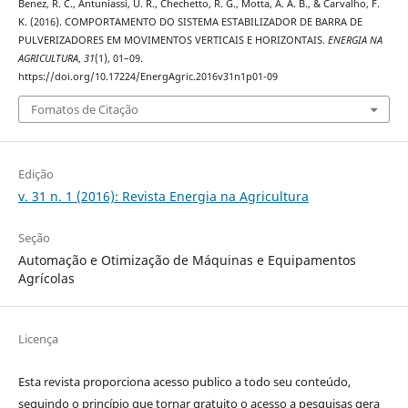
Benez, R. C., Antuniassi, U. R., Chechetto, R. G., Motta, A. A. B., & Carvalho, F.
K. (2016). COMPORTAMENTO DO SISTEMA ESTABILIZADOR DE BARRA DE
PULVERIZADORES EM MOVIMENTOS VERTICAIS E HORIZONTAIS.
ENERGIA NA
AGRICULTURA
,
31
(1), 01–09.
https://doi.org/10.17224/EnergAgric.2016v31n1p01-09
Fomatos de Citação
Edição
v. 31 n. 1 (2016): Revista Energia na Agricultura
Seção
Automação e Otimização de Máquinas e Equipamentos
Agrícolas
Licença
Esta revista proporciona acesso publico a todo seu conteúdo,
seguindo o princípio que tornar gratuito o acesso a pesquisas gera