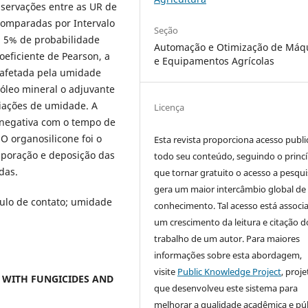
bservações entre as UR de
 comparadas por Intervalo
Seção
a 5% de probabilidade
Automação e Otimização de Máq
Coeficiente de Pearson, a
e Equipamentos Agrícolas
 afetada pela umidade
 óleo mineral o adjuvante
riações de umidade. A
Licença
 negativa com o tempo de
O organosilicone foi o
Esta revista proporciona acesso publi
poração e deposição das
todo seu conteúdo, seguindo o princí
das.
que tornar gratuito o acesso a pesqui
gera um maior intercâmbio global de
gulo de contato; umidade
conhecimento. Tal acesso está associ
um crescimento da leitura e citação d
trabalho de um autor. Para maiores
informações sobre esta abordagem,
visite
Public Knowledge Project
, proje
 WITH FUNGICIDES AND
que desenvolveu este sistema para
melhorar a qualidade acadêmica e pú