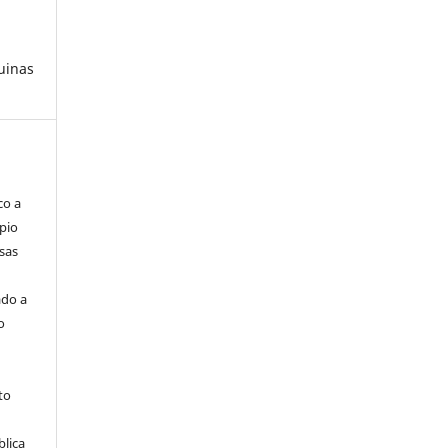
uinas
co a
pio
sas
ado a
o
to
blica