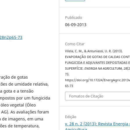
Publicado
06-09-2013
v28n2p65-73
Como Citar
Vilela, C. M., & Antuniassi, U. R. (2013).
EVAPORAÇÃO DE GOTAS DE CALDAS CON
FUNGICIDA E ADJUVANTES DEPOSITADAS 
SUPERFÍCIE.
ENERGIA NA AGRICULTURA
,
28
(2
73.
oração de gotas
https://doi.org/10.17224/EnergAgric.2013
ções de umidade relativa,
65-73
a gota e a tensão
Fomatos de Citação
ompostos por um fungicida
óleo vegetal (Óleo
 AG). As avaliações foram
Edição
ra de imagens, em uma
v. 28 n. 2 (2013): Revista Energia
ições de temperatura,
Agricultura