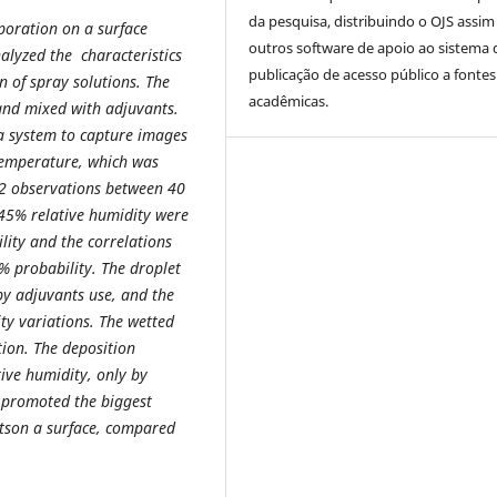
da pesquisa, distribuindo o OJS assi
poration on a surface
outros software de apoio ao sistema 
nalyzed the characteristics
publicação de acesso público a fontes
n of spray solutions. The
acadêmicas.
and mixed with adjuvants.
a system to capture images
 temperature, which was
2 observations between 40
 45% relative humidity were
ity and the correlations
 probability. The droplet
by adjuvants use, and the
ity variations. The wetted
ion. The deposition
tive humidity, only by
t promoted the biggest
etson a surface, compared