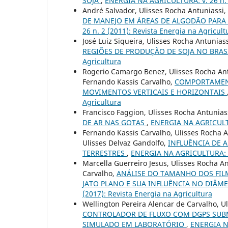
SOJA
,
ENERGIA NA AGRICULTURA: v. 26 n. 1
André Salvador, Ulisses Rocha Antuniassi,
DE MANEJO EM ÁREAS DE ALGODÃO PARA
26 n. 2 (2011): Revista Energia na Agricult
José Luiz Siqueira, Ulisses Rocha Antunias
REGIÕES DE PRODUÇÃO DE SOJA NO BRAS
Agricultura
Rogerio Camargo Benez, Ulisses Rocha Ant
Fernando Kassis Carvalho,
COMPORTAMENT
MOVIMENTOS VERTICAIS E HORIZONTAIS
Agricultura
Francisco Faggion, Ulisses Rocha Antunias
DE AR NAS GOTAS
,
ENERGIA NA AGRICULTUR
Fernando Kassis Carvalho, Ulisses Rocha A
Ulisses Delvaz Gandolfo,
INFLUÊNCIA DE 
TERRESTRES
,
ENERGIA NA AGRICULTURA: v. 
Marcella Guerreiro Jesus, Ulisses Rocha An
Carvalho,
ANÁLISE DO TAMANHO DOS FIL
JATO PLANO E SUA INFLUÊNCIA NO DIÂ
(2017): Revista Energia na Agricultura
Wellington Pereira Alencar de Carvalho, U
CONTROLADOR DE FLUXO COM DGPS SUBM
SIMULADO EM LABORATÓRIO
,
ENERGIA NA