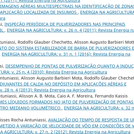
 (2011): Revista Energia na Agricultura
IMAGENS AÉREAS MULTIESPECTRAIS NA IDENTIFICAÇÃO DE ZONA
 APLICAÇÃO LOCALIZADA DE INSUMOS
,
ENERGIA NA AGRICULTURA:
ura
si,
INSPEÇÃO PERIÓDICA DE PULVERIZADORES NAS PRINCIPAIS
IL
,
ENERGIA NA AGRICULTURA: v. 26 n. 4 (2011): Revista Energia n
uniassi, Rodolfo Glauber Chechetto, Alisson Augusto Barbieri Mott
O DO SISTEMA ESTABILIZADOR DE BARRA DE PULVERIZADORES 
,
ENERGIA NA AGRICULTURA: v. 31 n. 1 (2016): Revista Energia na
si,
DESEMPENHO DE PONTAS DE PULVERIZAÇÃO QUANTO A INDU
A: v. 25 n. 4 (2010): Revista Energia na Agricultura
ntuniassi, Alisson Augusto Barbieri Mota, Rodolfo Glauber Chechet
ADJUVANTES DE CALDA NO DEPÓSITO EM APLICAÇÕES AÉREAS E
28 n. 4 (2013): Revista Energia na Agricultura
tuniassi, Alisson A. B. Mota, Caio A. F. Moreira, Fernando Kassis
MES LÍQUIDOS FORMADOS NO JATO DE PULVERIZAÇÃO DE PONTAS
METRO MEDIANO VOLUMÉTRICO
,
ENERGIA NA AGRICULTURA: v. 32 n
lisses Rocha Antuniassi,
AVALIAÇÃO DO TEMPO DE RESPOSTA DE 
ETIDO À VARIAÇÃO DE VELOCIDADE DE VÔO EM CONDIÇÕES DE 
 AGRICULTURA: v. 27 n. 2 (2012): Revista Energia na Agricultura