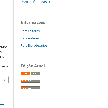
Português (Brasil)
Informações
Para Leitores
Para Autores
Para Bibliotecários
TENDO
EM
), 65–
Edição Atual
v28n2p
 na