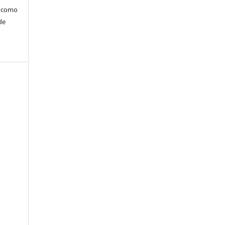
m como
de