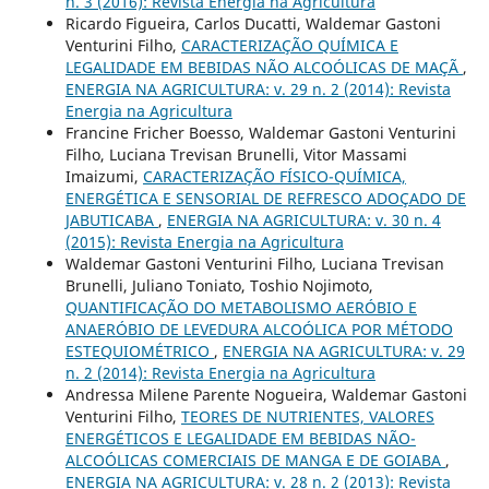
n. 3 (2016): Revista Energia na Agricultura
Ricardo Figueira, Carlos Ducatti, Waldemar Gastoni
Venturini Filho,
CARACTERIZAÇÃO QUÍMICA E
LEGALIDADE EM BEBIDAS NÃO ALCOÓLICAS DE MAÇÃ
,
ENERGIA NA AGRICULTURA: v. 29 n. 2 (2014): Revista
Energia na Agricultura
Francine Fricher Boesso, Waldemar Gastoni Venturini
Filho, Luciana Trevisan Brunelli, Vitor Massami
Imaizumi,
CARACTERIZAÇÃO FÍSICO-QUÍMICA,
ENERGÉTICA E SENSORIAL DE REFRESCO ADOÇADO DE
JABUTICABA
,
ENERGIA NA AGRICULTURA: v. 30 n. 4
(2015): Revista Energia na Agricultura
Waldemar Gastoni Venturini Filho, Luciana Trevisan
Brunelli, Juliano Toniato, Toshio Nojimoto,
QUANTIFICAÇÃO DO METABOLISMO AERÓBIO E
ANAERÓBIO DE LEVEDURA ALCOÓLICA POR MÉTODO
ESTEQUIOMÉTRICO
,
ENERGIA NA AGRICULTURA: v. 29
n. 2 (2014): Revista Energia na Agricultura
Andressa Milene Parente Nogueira, Waldemar Gastoni
Venturini Filho,
TEORES DE NUTRIENTES, VALORES
ENERGÉTICOS E LEGALIDADE EM BEBIDAS NÃO-
ALCOÓLICAS COMERCIAIS DE MANGA E DE GOIABA
,
ENERGIA NA AGRICULTURA: v. 28 n. 2 (2013): Revista