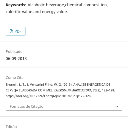
Keywords:
Alcoholic beverage,chemical composition,
calorific value and energy value.
PDF
Publicado
06-09-2013
Como Citar
Brunelli, L. T., & Venturini Filho, W. G. (2013). ANÁLISE ENERGÉTICA DE
CERVEJA ELABORADA COM MEL.
ENERGIA NA AGRICULTURA
,
28
(2), 122–128.
https://doi.org/10.17224/EnergAgric.2013v28n2p122-128
Fomatos de Citação
Edição