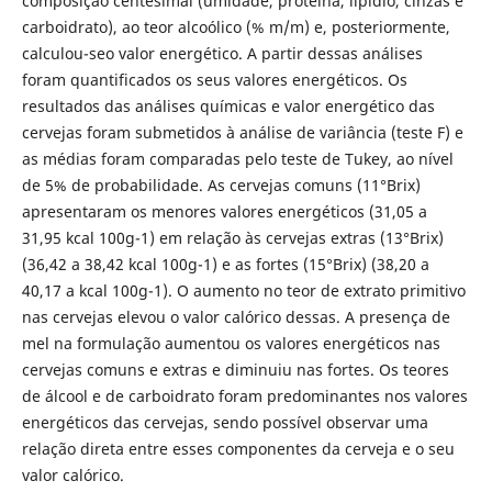
composição centesimal (umidade, proteína, lipídio, cinzas e
carboidrato), ao teor alcoólico (% m/m) e, posteriormente,
calculou-seo valor energético. A partir dessas análises
foram quantificados os seus valores energéticos. Os
resultados das análises químicas e valor energético das
cervejas foram submetidos à análise de variância (teste F) e
as médias foram comparadas pelo teste de Tukey, ao nível
de 5% de probabilidade. As cervejas comuns (11°Brix)
apresentaram os menores valores energéticos (31,05 a
31,95 kcal 100g-1) em relação às cervejas extras (13°Brix)
(36,42 a 38,42 kcal 100g-1) e as fortes (15°Brix) (38,20 a
40,17 a kcal 100g-1). O aumento no teor de extrato primitivo
nas cervejas elevou o valor calórico dessas. A presença de
mel na formulação aumentou os valores energéticos nas
cervejas comuns e extras e diminuiu nas fortes. Os teores
de álcool e de carboidrato foram predominantes nos valores
energéticos das cervejas, sendo possível observar uma
relação direta entre esses componentes da cerveja e o seu
valor calórico.