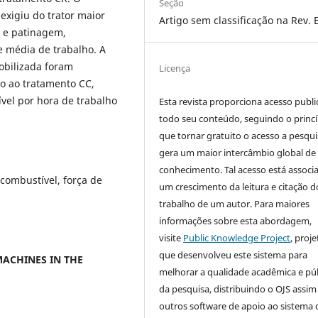
Seção
exigiu do trator maior
Artigo sem classificação na Rev. 
o e patinagem,
 média de trabalho. A
obilizada foram
Licença
o ao tratamento CC,
el por hora de trabalho
Esta revista proporciona acesso publi
todo seu conteúdo, seguindo o princí
que tornar gratuito o acesso a pesqui
gera um maior intercâmbio global de
conhecimento. Tal acesso está associ
combustível, força de
um crescimento da leitura e citação d
trabalho de um autor. Para maiores
informações sobre esta abordagem,
visite
Public Knowledge Project
, proje
que desenvolveu este sistema para
ACHINES IN THE
melhorar a qualidade acadêmica e pú
da pesquisa, distribuindo o OJS assi
outros software de apoio ao sistema 