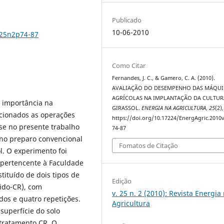
Publicado
10-06-2010
v25n2p74-87
Como Citar
Fernandes, J. C., & Gamero, C. A. (2010).
AVALIAÇÃO DO DESEMPENHO DAS MÁQUI
AGRÍCOLAS NA IMPLANTAÇÃO DA CULTUR
a importância na
GIRASSOL.
ENERGIA NA AGRICULTURA
,
25
(2)
acionados as operações
https://doi.org/10.17224/EnergAgric.2010
-se no presente trabalho
74-87
no preparo convencional
Fomatos de Citação
l. O experimento foi
 pertencente à Faculdade
tituído de dois tipos de
Edição
zido-CR), com
v. 25 n. 2 (2010): Revista Energia
os e quatro repetições.
Agricultura
uperfície do solo
tratamento CR. O