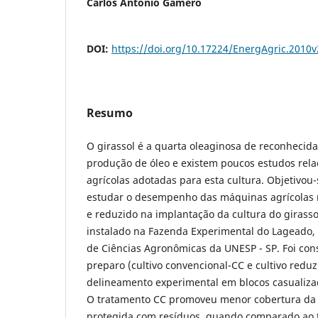
Carlos Antonio Gamero
DOI:
https://doi.org/10.17224/EnergAgric.2010
Resumo
O girassol é a quarta oleaginosa de reconhecid
produção de óleo e existem poucos estudos rel
agrícolas adotadas para esta cultura. Objetivou
estudar o desempenho das máquinas agrícolas 
e reduzido na implantação da cultura do girasso
instalado na Fazenda Experimental do Lageado,
de Ciências Agronômicas da UNESP - SP. Foi cons
preparo (cultivo convencional-CC e cultivo redu
delineamento experimental em blocos casualizad
O tratamento CC promoveu menor cobertura da s
protegida com resíduos, quando comparado ao 