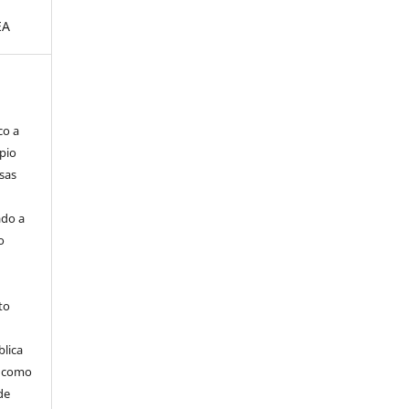
EA
co a
pio
sas
ado a
o
to
blica
m como
de