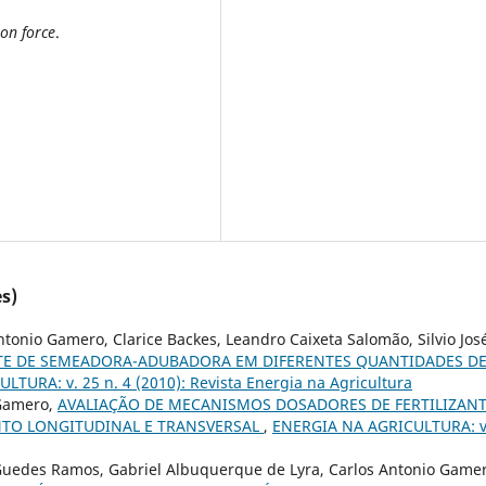
ion force
.
s)
tonio Gamero, Clarice Backes, Leandro Caixeta Salomão, Silvio Jos
TE DE SEMEADORA-ADUBADORA EM DIFERENTES QUANTIDADES D
TURA: v. 25 n. 4 (2010): Revista Energia na Agricultura
 Gamero,
AVALIAÇÃO DE MECANISMOS DOSADORES DE FERTILIZAN
NTO LONGITUDINAL E TRANSVERSAL
,
ENERGIA NA AGRICULTURA: v
o Guedes Ramos, Gabriel Albuquerque de Lyra, Carlos Antonio Game