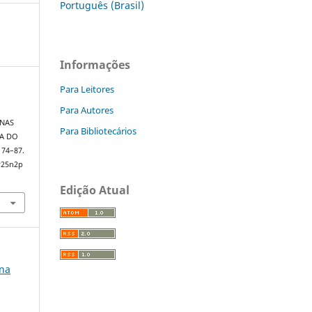
Português (Brasil)
Informações
Para Leitores
Para Autores
NAS
Para Bibliotecários
A DO
, 74–87.
v25n2p
Edição Atual
 na