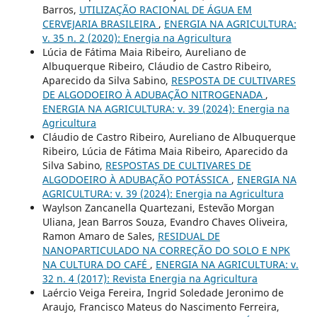
Barros,
UTILIZAÇÃO RACIONAL DE ÁGUA EM
CERVEJARIA BRASILEIRA
,
ENERGIA NA AGRICULTURA:
v. 35 n. 2 (2020): Energia na Agricultura
Lúcia de Fátima Maia Ribeiro, Aureliano de
Albuquerque Ribeiro, Cláudio de Castro Ribeiro,
Aparecido da Silva Sabino,
RESPOSTA DE CULTIVARES
DE ALGODOEIRO À ADUBAÇÃO NITROGENADA
,
ENERGIA NA AGRICULTURA: v. 39 (2024): Energia na
Agricultura
Cláudio de Castro Ribeiro, Aureliano de Albuquerque
Ribeiro, Lúcia de Fátima Maia Ribeiro, Aparecido da
Silva Sabino,
RESPOSTAS DE CULTIVARES DE
ALGODOEIRO À ADUBAÇÃO POTÁSSICA
,
ENERGIA NA
AGRICULTURA: v. 39 (2024): Energia na Agricultura
Waylson Zancanella Quartezani, Estevão Morgan
Uliana, Jean Barros Souza, Evandro Chaves Oliveira,
Ramon Amaro de Sales,
RESIDUAL DE
NANOPARTICULADO NA CORREÇÃO DO SOLO E NPK
NA CULTURA DO CAFÉ
,
ENERGIA NA AGRICULTURA: v.
32 n. 4 (2017): Revista Energia na Agricultura
Laércio Veiga Fereira, Ingrid Soledade Jeronimo de
Araujo, Francisco Mateus do Nascimento Ferreira,