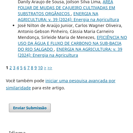
Danily Araujo de Sousa, Joilson Silva Lima,
ÁREA
FOLIAR DE MUDAS DE CAJUEIRO CULTIVADAS EM
SUBSTRATOS ORGÂNICOS
,
ENERGIA NA
AGRICULTURA: v. 39 (2024): Energia na Agricultura
José Nilton de Araújo Junior, Carlos Wagner Oliveira,
Antonio Gebson Pinheiro, Cássia Maria Carneiro
Mendonça, Sirleide Maria de Menezes,
EFICIÊNCIA NO
USO DA ÁGUA E FLUXO DE CARBONO NA SUB-BACIA
DO RIO SALGADO
,
ENERGIA NA AGRICULTURA: v. 39
(2024): Energia na Agricultura
1
2
3
4
5
6
7
8
9
10
>
>>
Você também pode
iniciar uma pesquisa avançada por
similaridade
para este artigo.
Enviar Submissão