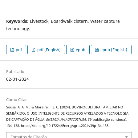
Keywords:
Livestock, Boardwalk cistern, Water capture
technology.
pdf
pdf (English)
epub
epub (English)
Publicado
02-01-2024
Como Citar
Sousa, A. A. M., & Moreira, F. J. C. (2024). BOVINOCULTURA FAMILIAR NO
SEMIÁRIDO: O USO INTELIGENTE DE RECURSOS ATRELADOS A TECNOLOGIA
DE CAPTAÇÃO DE ÁGUA.
ENERGIA NA AGRICULTURA
,
39
(publicação contínua),
134–138. https://doi.org/10.17224/EnergAgric.2024v39p134-138
Fomatos de Citação