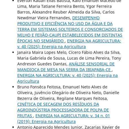
Everton Kauan Elias Batista, Kaio Emanuel Macedo de
Lima, Maria Tatiane Ferreira Bento, Ygor Ferreira
Barros, Alexandre Reuber Almeida da Silva, Carlos
Newdmar Vieira Fernandes,
DESEMPENHO
PRODUTIVO E EFICIÊNCIA NO USO DA ÁGUA E DA
TERRA EM SISTEMAS SOLTEIROS E CONSORCIADOS DE
MILHO E FEIJÃO-CAUPI ESTABELECIDOS EM DISTINTAS
ÉPOCAS NO SEMIÁRIDO
,
ENERGIA NA AGRICULTURA:
v. 40 (2025): Energia na Agricultura
Janaira Maira Lopes Melo, Cícero Fábio Alves da Silva,
Maria Gabriela de Sousa, Lucas de Lima Pereira, Tony
Andreson Guedes Dantas,
ANÁLISE SENSORIAL DE
MANDIOCA DE MESA NA SERRA DA IBIAPABA-CE
,
ENERGIA NA AGRICULTURA: v. 40 (2025): Energia na
Agricultura
Bruno Fonsêca Feitosa, Emanuel Neto Alves de
Oliveira, Juvêncio Olegário de Oliveira Neto, Danielle
Bezerra de Oliveira, Regilane Marques Feitosa,
CINÉTICA DE SECAGEM DOS RESÍDUOS DA
AGROINDÚSTRIA PROCESSADORA DE POLPA DE
FRUTAS
,
ENERGIA NA AGRICULTURA: v. 34 n. 01
(2019): Energia na Agricultura
Antonio Aparecido Mendes Junior, Zacarias Xavier de