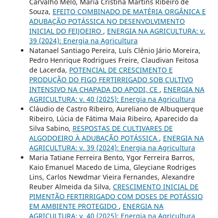
Carvalho Melo, Maria Cristina Martins Ribeiro de
Souza,
EFEITO COMBINADO DE MATÉRIA ORGÂNICA E
ADUBAÇÃO POTÁSSICA NO DESENVOLVIMENTO
INICIAL DO FEIJOEIRO
,
ENERGIA NA AGRICULTURA: v.
39 (2024): Energia na Agricultura
Natanael Santiago Pereira, Luís Clênio Jário Moreira,
Pedro Henrique Rodrigues Freire, Claudivan Feitosa
de Lacerda,
POTENCIAL DE CRESCIMENTO E
PRODUÇÃO DO FIGO FERTIRRIGADO SOB CULTIVO
INTENSIVO NA CHAPADA DO APODI, CE
,
ENERGIA NA
AGRICULTURA: v. 40 (2025): Energia na Agricultura
Cláudio de Castro Ribeiro, Aureliano de Albuquerque
Ribeiro, Lúcia de Fátima Maia Ribeiro, Aparecido da
Silva Sabino,
RESPOSTAS DE CULTIVARES DE
ALGODOEIRO À ADUBAÇÃO POTÁSSICA
,
ENERGIA NA
AGRICULTURA: v. 39 (2024): Energia na Agricultura
Maria Tatiane Ferreira Bento, Ygor Ferreira Barros,
Kaio Emanuel Macedo de Lima, Gleyciane Rodriges
Lins, Carlos Newdmar Vieira Fernandes, Alexandre
Reuber Almeida da Silva,
CRESCIMENTO INICIAL DE
PIMENTÃO FERTIRRIGADO COM DOSES DE POTÁSSIO
EM AMBIENTE PROTEGIDO
,
ENERGIA NA
AGRICULTURA: v. 40 (2025): Energia na Agricultura