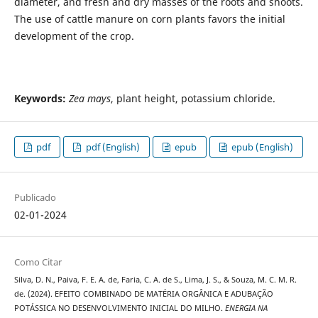
diameter, and fresh and dry masses of the roots and shoots.
The use of cattle manure on corn plants favors the initial
development of the crop.
Keywords:
Zea mays
, plant height, potassium chloride.
pdf
pdf (English)
epub
epub (English)
Publicado
02-01-2024
Como Citar
Silva, D. N., Paiva, F. E. A. de, Faria, C. A. de S., Lima, J. S., & Souza, M. C. M. R.
de. (2024). EFEITO COMBINADO DE MATÉRIA ORGÂNICA E ADUBAÇÃO
POTÁSSICA NO DESENVOLVIMENTO INICIAL DO MILHO.
ENERGIA NA