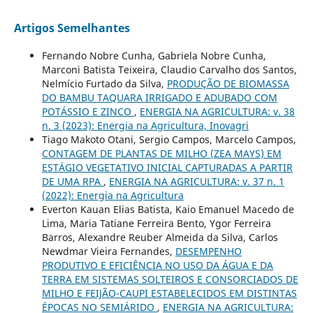
Artigos Semelhantes
Fernando Nobre Cunha, Gabriela Nobre Cunha,
Marconi Batista Teixeira, Claudio Carvalho dos Santos,
Nelmício Furtado da Silva,
PRODUÇÃO DE BIOMASSA
DO BAMBU TAQUARA IRRIGADO E ADUBADO COM
POTÁSSIO E ZINCO
,
ENERGIA NA AGRICULTURA: v. 38
n. 3 (2023): Energia na Agricultura, Inovagri
Tiago Makoto Otani, Sergio Campos, Marcelo Campos,
CONTAGEM DE PLANTAS DE MILHO (ZEA MAYS) EM
ESTÁGIO VEGETATIVO INICIAL CAPTURADAS A PARTIR
DE UMA RPA
,
ENERGIA NA AGRICULTURA: v. 37 n. 1
(2022): Energia na Agricultura
Everton Kauan Elias Batista, Kaio Emanuel Macedo de
Lima, Maria Tatiane Ferreira Bento, Ygor Ferreira
Barros, Alexandre Reuber Almeida da Silva, Carlos
Newdmar Vieira Fernandes,
DESEMPENHO
PRODUTIVO E EFICIÊNCIA NO USO DA ÁGUA E DA
TERRA EM SISTEMAS SOLTEIROS E CONSORCIADOS DE
MILHO E FEIJÃO-CAUPI ESTABELECIDOS EM DISTINTAS
ÉPOCAS NO SEMIÁRIDO
,
ENERGIA NA AGRICULTURA: