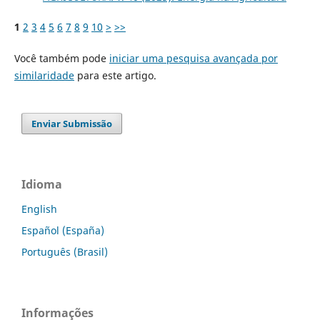
1
2
3
4
5
6
7
8
9
10
>
>>
Você também pode
iniciar uma pesquisa avançada por
similaridade
para este artigo.
Enviar Submissão
Idioma
English
Español (España)
Português (Brasil)
Informações