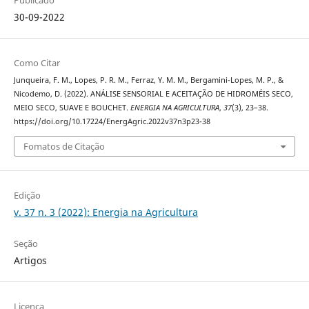
Publicado
30-09-2022
Como Citar
Junqueira, F. M., Lopes, P. R. M., Ferraz, Y. M. M., Bergamini-Lopes, M. P., &
Nicodemo, D. (2022). ANÁLISE SENSORIAL E ACEITAÇÃO DE HIDROMÉIS SECO,
MEIO SECO, SUAVE E BOUCHET.
ENERGIA NA AGRICULTURA
,
37
(3), 23–38.
https://doi.org/10.17224/EnergAgric.2022v37n3p23-38
Fomatos de Citação
Edição
v. 37 n. 3 (2022): Energia na Agricultura
Seção
Artigos
Licença