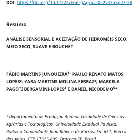
DOI:
https://doi.org/10.17224/EnergAgric.2022v37n3p23-38
Resumo
ANÁLISE SENSORIAL E ACEITAÇÃO DE HIDROMÉIS SECO,
MEIO SECO, SUAVE E BOUCHET
1
FÁBIO MARTINS JUNQUEIRA
; PAULO RENATO MATOS
LOPES²; YARA MARTINS MOLINA FERRAZ³; MARCELA
4
5
PAGOTI BERGAMINI-LOPES
E DANIEL NICODEMO
*
¹ Departamento de Produção Animal, Faculdade de Ciências
Agrárias e Tecnológicas, Universidade Estadual Paulista,
Rodovia Comandante João Ribeiro de Barros, km 651, Bairro
das Antas, CEP 17915-899, Dracena-SP, Brasil,