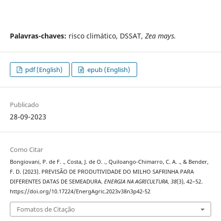
Palavras-chaves:
risco climático, DSSAT,
Zea mays.
pdf (English)
epub (English)
Publicado
28-09-2023
Como Citar
Bongiovani, P. de F. ., Costa, J. de O. ., Quiloango-Chimarro, C. A. ., & Bender,
F. D. (2023). PREVISÃO DE PRODUTIVIDADE DO MILHO SAFRINHA PARA
DIFERENTES DATAS DE SEMEADURA.
ENERGIA NA AGRICULTURA
,
38
(3), 42–52.
https://doi.org/10.17224/EnergAgric.2023v38n3p42-52
Fomatos de Citação