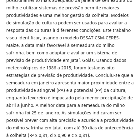
posicionamento mais adequado da janela de semeadura do
milho e utilizar sistemas de previsão permite maiores
produtividades e uma melhor gestão da colheita. Modelos
de simulação de cultura podem ser usados para avaliar a
resposta das culturas à diferentes condições. Este trabalho
visou identificar, usando o modelo DSSAT CSM-CERES-
Maize, a data mais favorável à semeadura do milho
safrinha, bem como adaptar e avaliar um sistema de
previsão de produtividade em Jataí, Goiás. Usando dados
meteorológicos de 1986 a 2015, foram testadas oito
estratégias de previsão de produtividade. Concluiu-se que a
semeadura em janeiro apresenta maior proximidade entre a
produtividade atingível (PA) e a potencial (PP) da cultura,
enquanto fevereiro é impactado pela menor precipitação de
abril a junho. A melhor data para a semeadura do milho
safrinha foi 25 de janeiro. As simulações indicaram ser
possível prever com alta precisão e acurácia a produtividade
do milho safrinha em Jataí, com até 30 dias de antecedência
à colheita (R² ≥ 0,81, d ≥ 0,90 e c ≥ 0,81).