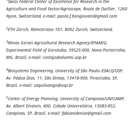
1
Swiss Federal Center of Excellence for Research in the
Agriculture and Food Sector/Agroscope, Route de Duillier, 1260
Nyon, Switzerland, e-mail: paola.f.bongiovani@gmail.com
2
ETH Zürich, Rämistrasse 101, 8092 Zurich, Switzerland.
3
Minas Gerais Agricultural Research Agency/EPAMIG,
Experimental Field of Gorutuba, 39525-000, Nova Porteirinha,
MG, Brazil, e-mail: costajo@alumni.usp.br
4
Biosystems Engineering, University of São Paulo–ESALQ/USP,
Av.
Pádua Dias, 11, São Dimas, 13418-900, Piracicaba, SP,
Brazil, e-mail: caquiloango@usp.br
5
Center of Energy Planning, University of Campinas/UNICAMP,
Av.
Albert Einstein, 400, Cidade Universitária, 13083-852,
Campinas, SP, Brazil, e-mail: fabianidenise@gmail.com