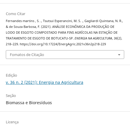
Como Citar
Fernandes martins , S. ., Tsutsui Esperancini, M. S. ., Gagliardi Quintana, N. R.,
& de Souza Barbosa, F. (2021). ANÁLISE ECONÔMICA DA PRODUÇÃO DE
LODO DE ESGOTO COMPOSTADO PARA FINS AGRÍCOLAS NA ESTAÇÃO DE
TRATAMENTO DE ESGOTO DE BOTUCATU-SP.
ENERGIA NA AGRICULTURA
,
36
(2),
218–229. https://doi.org/10.17224/EnergAgric.2021v36n2p218-229
Fomatos de Citação
Edição
v. 36 n. 2 (2021): Energia na Agricultura
Seção
Biomassa e Bioresíduos
Licença