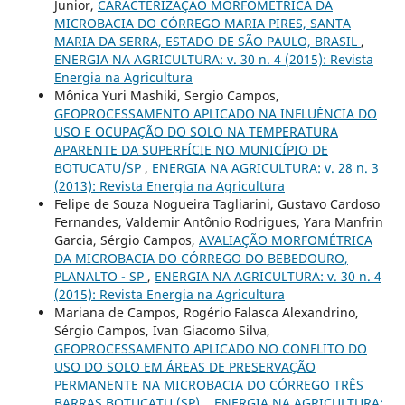
Junior,
CARACTERIZAÇÃO MORFOMÉTRICA DA
MICROBACIA DO CÓRREGO MARIA PIRES, SANTA
MARIA DA SERRA, ESTADO DE SÃO PAULO, BRASIL
,
ENERGIA NA AGRICULTURA: v. 30 n. 4 (2015): Revista
Energia na Agricultura
Mônica Yuri Mashiki, Sergio Campos,
GEOPROCESSAMENTO APLICADO NA INFLUÊNCIA DO
USO E OCUPAÇÃO DO SOLO NA TEMPERATURA
APARENTE DA SUPERFÍCIE NO MUNICÍPIO DE
BOTUCATU/SP
,
ENERGIA NA AGRICULTURA: v. 28 n. 3
(2013): Revista Energia na Agricultura
Felipe de Souza Nogueira Tagliarini, Gustavo Cardoso
Fernandes, Valdemir Antônio Rodrigues, Yara Manfrin
Garcia, Sérgio Campos,
AVALIAÇÃO MORFOMÉTRICA
DA MICROBACIA DO CÓRREGO DO BEBEDOURO,
PLANALTO - SP
,
ENERGIA NA AGRICULTURA: v. 30 n. 4
(2015): Revista Energia na Agricultura
Mariana de Campos, Rogério Falasca Alexandrino,
Sérgio Campos, Ivan Giacomo Silva,
GEOPROCESSAMENTO APLICADO NO CONFLITO DO
USO DO SOLO EM ÁREAS DE PRESERVAÇÃO
PERMANENTE NA MICROBACIA DO CÓRREGO TRÊS
BARRAS BOTUCATU (SP).
,
ENERGIA NA AGRICULTURA: