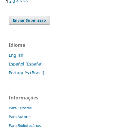
1
2
3
4
>
>>
Enviar Submissão
Idioma
English
Español (España)
Português (Brasil)
Informações
Para Leitores
Para Autores
Para Bibliotecários