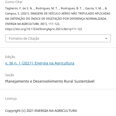
Como Citar
Tagliarini, F. de S. N. ., Rodrigues, M. T. ., Rodrigues, B. T. ., Garcia, Y. M. ., &
Campos, S. (2021). IMAGENS DE VEÍCULO AÉREO NÃO TRIPULADO APLICADAS
NA OBTENÇÃO DO ÍNDICE DE VEGETAÇÃO POR DIFERENÇA NORMALIZADA.
ENERGIA NA AGRICULTURA
,
36
(1), 111–122.
https://doi.org/10.17224/EnergAgric.2021v36n1p111-122
Fomatos de Citação
Edição
v. 36 n. 1 (2021): Energia na Agricultura
Seção
Planejamento e Desenvolvimento Rural Sustentável
Licença
Copyright (c) 2021 ENERGIA NA AGRICULTURA