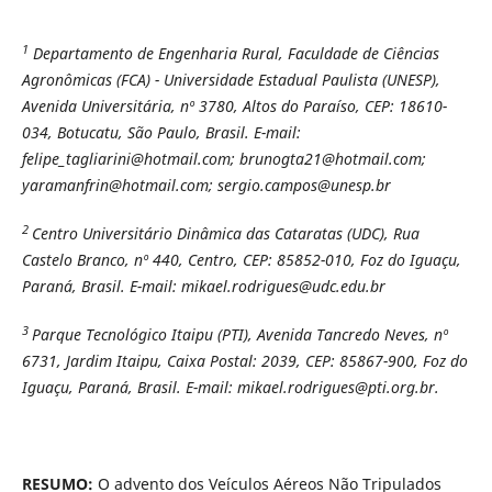
1
Departamento de Engenharia Rural, Faculdade de Ciências
Agronômicas (FCA) - Universidade Estadual Paulista (UNESP),
Avenida Universitária, nº 3780, Altos do Paraíso, CEP: 18610-
034, Botucatu, São Paulo, Brasil. E-mail:
felipe_tagliarini@hotmail.com; brunogta21@hotmail.com;
yaramanfrin@hotmail.com; sergio.campos@unesp.br
2
Centro Universitário Dinâmica das Cataratas (UDC), Rua
Castelo Branco, nº 440, Centro, CEP: 85852-010, Foz do Iguaçu,
Paraná, Brasil. E-mail: mikael.rodrigues@udc.edu.br
3
Parque Tecnológico Itaipu (PTI), Avenida Tancredo Neves, nº
6731, Jardim Itaipu, Caixa Postal: 2039, CEP: 85867-900, Foz do
Iguaçu, Paraná, Brasil. E-mail: mikael.rodrigues@pti.org.br.
RESUMO:
O advento dos Veículos Aéreos Não Tripulados