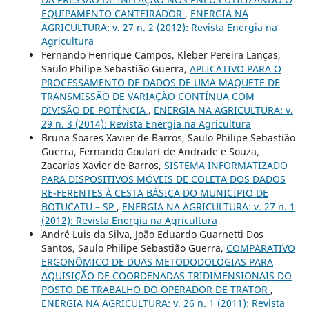
EQUIPAMENTO CANTEIRADOR
,
ENERGIA NA
AGRICULTURA: v. 27 n. 2 (2012): Revista Energia na
Agricultura
Fernando Henrique Campos, Kleber Pereira Lanças,
Saulo Philipe Sebastião Guerra,
APLICATIVO PARA O
PROCESSAMENTO DE DADOS DE UMA MAQUETE DE
TRANSMISSÃO DE VARIAÇÃO CONTÍNUA COM
DIVISÃO DE POTÊNCIA
,
ENERGIA NA AGRICULTURA: v.
29 n. 3 (2014): Revista Energia na Agricultura
Bruna Soares Xavier de Barros, Saulo Philipe Sebastião
Guerra, Fernando Goulart de Andrade e Souza,
Zacarias Xavier de Barros,
SISTEMA INFORMATIZADO
PARA DISPOSITIVOS MÓVEIS DE COLETA DOS DADOS
RE-FERENTES À CESTA BÁSICA DO MUNICÍPIO DE
BOTUCATU – SP
,
ENERGIA NA AGRICULTURA: v. 27 n. 1
(2012): Revista Energia na Agricultura
André Luis da Silva, João Eduardo Guarnetti Dos
Santos, Saulo Philipe Sebastião Guerra,
COMPARATIVO
ERGONÔMICO DE DUAS METODODOLOGIAS PARA
AQUISIÇÃO DE COORDENADAS TRIDIMENSIONAIS DO
POSTO DE TRABALHO DO OPERADOR DE TRATOR
,
ENERGIA NA AGRICULTURA: v. 26 n. 1 (2011): Revista