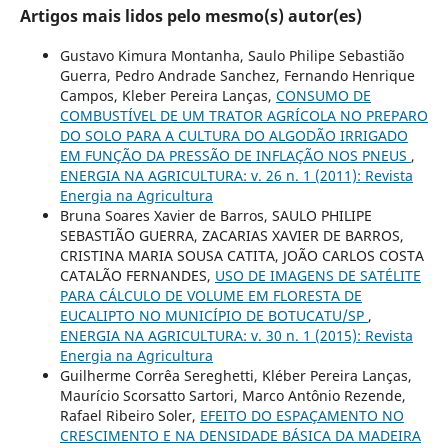
Artigos mais lidos pelo mesmo(s) autor(es)
Gustavo Kimura Montanha, Saulo Philipe Sebastião
Guerra, Pedro Andrade Sanchez, Fernando Henrique
Campos, Kleber Pereira Lanças,
CONSUMO DE
COMBUSTÍVEL DE UM TRATOR AGRÍCOLA NO PREPARO
DO SOLO PARA A CULTURA DO ALGODÃO IRRIGADO
EM FUNÇÃO DA PRESSÃO DE INFLAÇÃO NOS PNEUS
,
ENERGIA NA AGRICULTURA: v. 26 n. 1 (2011): Revista
Energia na Agricultura
Bruna Soares Xavier de Barros, SAULO PHILIPE
SEBASTIÃO GUERRA, ZACARIAS XAVIER DE BARROS,
CRISTINA MARIA SOUSA CATITA, JOÃO CARLOS COSTA
CATALÃO FERNANDES,
USO DE IMAGENS DE SATÉLITE
PARA CÁLCULO DE VOLUME EM FLORESTA DE
EUCALIPTO NO MUNICÍPIO DE BOTUCATU/SP
,
ENERGIA NA AGRICULTURA: v. 30 n. 1 (2015): Revista
Energia na Agricultura
Guilherme Corrêa Sereghetti, Kléber Pereira Lanças,
Maurício Scorsatto Sartori, Marco Antônio Rezende,
Rafael Ribeiro Soler,
EFEITO DO ESPAÇAMENTO NO
CRESCIMENTO E NA DENSIDADE BÁSICA DA MADEIRA