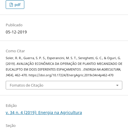
pdf
Publicado
05-12-2019
Como Citar
Soler, R. R., Guerra, S. P. S., Esperancini, M. S. T., Sereghetti, G. C., & Oguri, G.
(2019). AVALIAÇÃO ECONÔMICA DA OPERAÇÃO DE PLANTIO MECANIZADO DE
EUCALIPTO EM DOIS DIFERENTES ESPAÇAMENTOS .
ENERGIA NA AGRICULTURA
,
34
(4), 462–470. https://doi.org/10.17224/EnergAgric.2019v34n4p462-470
Fomatos de Citação
Edição
v. 34 n. 4 (2019): Energia na Agricultura
Seção