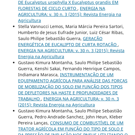
DE Eucalyptus urophylla X Eucalyptus grandis EM
FLORESTAS DE CICLO CURTO
,
ENERGIA NA
AGRICULTURA: v. 30 n. 3 (2015): Revista Energia na
Agricultura
Stella Vannucci Lemos, Maria Márcia Pereira Sartori,
Humberto de Jesus Eufrade Junior, Luiz César Ribas,
Saulo Philipe Sebastião Guerra,
GERAÇÃO
ENERGÉTICA DE EUCALIPTO DE CURTA ROTAÇÃO
,
ENERGIA NA AGRICULTURA: v. 30 n. 3 (2015): Revista
Energia na Agricultura
Gustavo Kimura Montanha, Saulo Philipe Sebastião
Guerra, Kenshi Sakai, Fernando Henrique Campos,
Indiamara Marasca,
INSTRUMENTAÇÃO DE UM
EQUIPAMENTO AGRÍCOLA PARA ANÁLISE DAS FORÇAS
DE MOBILIZAÇÃO DO SOLO EM FUNÇÃO DOS TIPOS
DE DEFLETORES NA HASTE E PROFUNDIDADES DE
TRABALHO
,
ENERGIA NA AGRICULTURA: v. 30 n. 3
(2015): Revista Energia na Agricultura
Gustavo Kimura Montanha, Saulo Philipe Sebastião
Guerra, Pedro Andrade-Sanchez, John Heun, Kleber
Pereira Lanças,
CONSUMO DE COMBUSTÍVEL DE UM
TRATOR AGRÍCOLA EM FUNÇÃO DO TIPO DE SOLO E
DA PRESSÃO DE INFLAÇÃO NOS PNEUS UTILIZANDO O