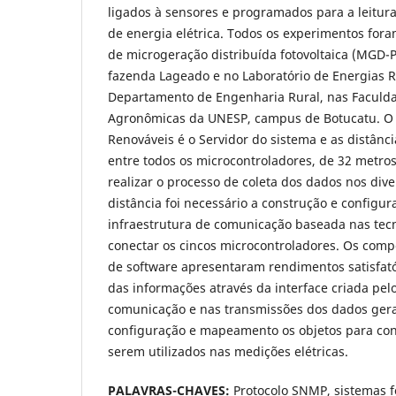
ligados à sensores e programados para a leitu
de energia elétrica. Todos os experimentos fora
de microgeração distribuída fotovoltaica (MGD-P
fazenda Lageado e no Laboratório de Energias 
Departamento de Engenharia Rural, nas Faculda
Agronômicas da UNESP, campus de Botucatu. O l
Renováveis é o Servidor do sistema e as distânci
entre todos os microcontroladores, de 32 metro
realizar o processo de coleta dos dados nos dive
distância foi necessário a construção e configu
infraestrutura de comunicação baseada nas tecn
conectar os cincos microcontroladores. Os com
de software apresentaram rendimentos satisfat
das informações através da interface criada pe
comunicação e nas transmissões dos dados gera
configuração e mapeamento os objetos para co
serem utilizados nas medições elétricas.
PALAVRAS-CHAVES:
Protocolo SNMP, sistemas fo