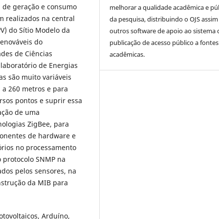
ra de geração e consumo
melhorar a qualidade acadêmica e pú
m realizados na central
da pesquisa, distribuindo o OJS assi
V) do Sítio Modelo da
outros software de apoio ao sistema 
Renováveis do
publicação de acesso público a fontes
des de Ciências
acadêmicas.
aboratório de Energias
as são muito variáveis
s a 260 metros e para
rsos pontos e suprir essa
ração de uma
ologias ZigBee, para
ponentes de hardware e
órios no processamento
lo protocolo SNMP na
dos pelos sensores, na
nstrução da MIB para
tovoltaicos, Arduíno,