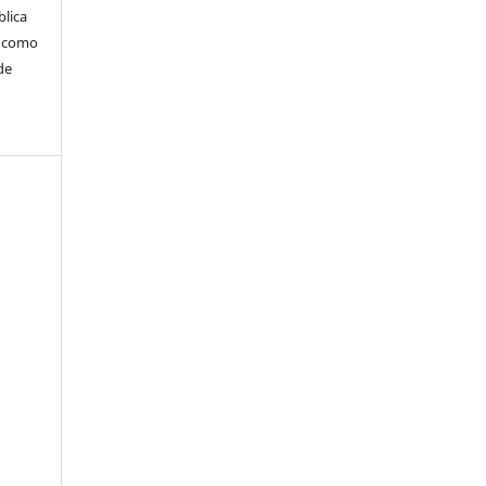
blica
m como
de