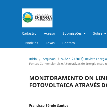
Cadastro
Acesso
Submissões
Sobre
Notícias
Taxas
Contato
Início
/
Arquivos
/
v. 32 n. 2 (2017): Revista Energi
Fontes Convencionais e Alternativas de Energia e seu u
MONITORAMENTO ON LINE
FOTOVOLTAICA ATRAVÉS 
Francisco Sérgio Santos