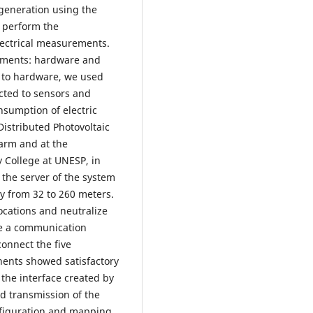
ogeneration using the
 perform the
lectrical measurements.
ements: hardware and
s to hardware, we used
cted to sensors and
sumption of electric
Distributed Photovoltaic
arm and at the
 College at UNESP, in
the server of the system
y from 32 to 260 meters.
locations and neutralize
re a communication
connect the five
ents showed satisfactory
the interface created by
 transmission of the
nfiguration and mapping