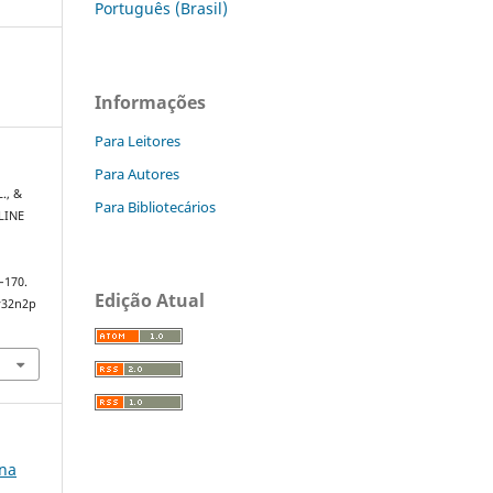
Português (Brasil)
Informações
Para Leitores
Para Autores
L., &
Para Bibliotecários
LINE
O
4–170.
Edição Atual
v32n2p
 na