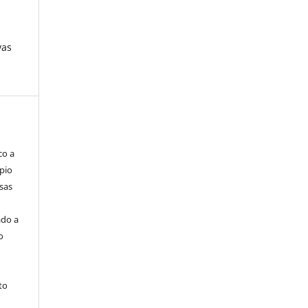
vas
co a
pio
sas
ado a
o
to