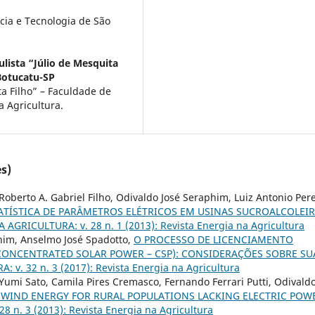
ncia e Tecnologia de São
lista “Júlio de Mesquita
Botucatu-SP
ta Filho” – Faculdade de
 Agricultura.
s)
oberto A. Gabriel Filho, Odivaldo José Seraphim, Luiz Antonio Per
ATÍSTICA DE PARÂMETROS ELÉTRICOS EM USINAS SUCROALCOLEI
AGRICULTURA: v. 28 n. 1 (2013): Revista Energia na Agricultura
him, Anselmo José Spadotto,
O PROCESSO DE LICENCIAMENTO
CONCENTRATED SOLAR POWER – CSP): CONSIDERAÇÕES SOBRE SU
v. 32 n. 3 (2017): Revista Energia na Agricultura
 Yumi Sato, Camila Pires Cremasco, Fernando Ferrari Putti, Odivald
NG WIND ENERGY FOR RURAL POPULATIONS LACKING ELECTRIC POW
 n. 3 (2013): Revista Energia na Agricultura