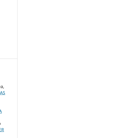
ea,
RAS
A
o
ER