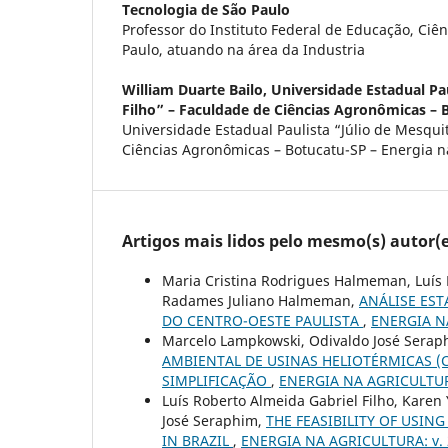
Tecnologia de São Paulo
Professor do Instituto Federal de Educação, Ciê
Paulo, atuando na área da Industria
William Duarte Bailo,
Universidade Estadual Pau
Filho” – Faculdade de Ciências Agronômicas – 
Universidade Estadual Paulista “Júlio de Mesqui
Ciências Agronômicas – Botucatu-SP – Energia na
Artigos mais lidos pelo mesmo(s) autor(e
Maria Cristina Rodrigues Halmeman, Luís R
Radames Juliano Halmeman,
ANÁLISE EST
DO CENTRO-OESTE PAULISTA
,
ENERGIA NA 
Marcelo Lampkowski, Odivaldo José Serap
AMBIENTAL DE USINAS HELIOTÉRMICAS (
SIMPLIFICAÇÃO
,
ENERGIA NA AGRICULTURA: 
Luís Roberto Almeida Gabriel Filho, Karen
José Seraphim,
THE FEASIBILITY OF USI
IN BRAZIL
,
ENERGIA NA AGRICULTURA: v. 28