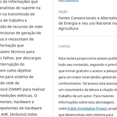
as de informações que
analistas de suporte na
Seção
de na transmissão de
Fontes Convencionais e Alternati
 de trabalho e
de Energia e seu uso Racional na
tão de recursos de rede
Agricultura
struturas de geração de
os e necessitam de
nformação que
Licença
sáveis técnicos para
is falhas: por descargas
Esta revista proporciona acesso publi
interrupção do
todo seu conteúdo, seguindo o princí
 tem como objetivo
que tornar gratuito o acesso a pesqui
ne para sistema de
gera um maior intercâmbio global de
 de rede de
conhecimento. Tal acesso está associ
col (SNMP) para realizar
um crescimento da leitura e citação d
medições elétricas. O
trabalho de um autor. Para maiores
nentes: hardware e
informações sobre esta abordagem,
omponentes de hardware
visite
Public Knowledge Project
, proje
 AVR, (Arduino) todos
que desenvolveu este sistema para