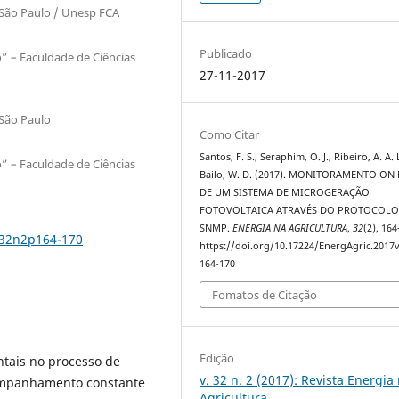
e São Paulo / Unesp FCA
Publicado
o” – Faculdade de Ciências
27-11-2017
 São Paulo
Como Citar
Santos, F. S., Seraphim, O. J., Ribeiro, A. A. 
o” – Faculdade de Ciências
Bailo, W. D. (2017). MONITORAMENTO ON 
DE UM SISTEMA DE MICROGERAÇÃO
FOTOVOLTAICA ATRAVÉS DO PROTOCOL
SNMP.
ENERGIA NA AGRICULTURA
,
32
(2), 16
v32n2p164-170
https://doi.org/10.17224/EnergAgric.2017
164-170
Fomatos de Citação
Edição
tais no processo de
v. 32 n. 2 (2017): Revista Energia
ompanhamento constante
Agricultura