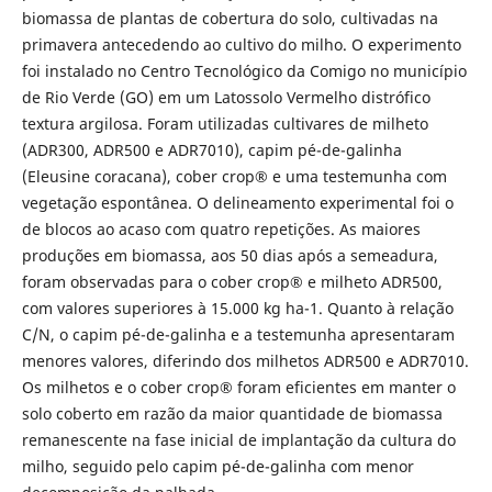
biomassa de plantas de cobertura do solo, cultivadas na
primavera antecedendo ao cultivo do milho. O experimento
foi instalado no Centro Tecnológico da Comigo no município
de Rio Verde (GO) em um Latossolo Vermelho distrófico
textura argilosa. Foram utilizadas cultivares de milheto
(ADR300, ADR500 e ADR7010), capim pé-de-galinha
(Eleusine coracana), cober crop® e uma testemunha com
vegetação espontânea. O delineamento experimental foi o
de blocos ao acaso com quatro repetições. As maiores
produções em biomassa, aos 50 dias após a semeadura,
foram observadas para o cober crop® e milheto ADR500,
com valores superiores à 15.000 kg ha-1. Quanto à relação
C/N, o capim pé-de-galinha e a testemunha apresentaram
menores valores, diferindo dos milhetos ADR500 e ADR7010.
Os milhetos e o cober crop® foram eficientes em manter o
solo coberto em razão da maior quantidade de biomassa
remanescente na fase inicial de implantação da cultura do
milho, seguido pelo capim pé-de-galinha com menor