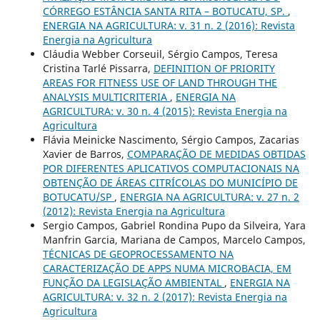
CÓRREGO ESTÂNCIA SANTA RITA – BOTUCATU, SP.
,
ENERGIA NA AGRICULTURA: v. 31 n. 2 (2016): Revista
Energia na Agricultura
Cláudia Webber Corseuil, Sérgio Campos, Teresa
Cristina Tarlé Pissarra,
DEFINITION OF PRIORITY
AREAS FOR FITNESS USE OF LAND THROUGH THE
ANALYSIS MULTICRITERIA
,
ENERGIA NA
AGRICULTURA: v. 30 n. 4 (2015): Revista Energia na
Agricultura
Flávia Meinicke Nascimento, Sérgio Campos, Zacarias
Xavier de Barros,
COMPARAÇÃO DE MEDIDAS OBTIDAS
POR DIFERENTES APLICATIVOS COMPUTACIONAIS NA
OBTENÇÃO DE ÁREAS CITRÍCOLAS DO MUNICÍPIO DE
BOTUCATU/SP
,
ENERGIA NA AGRICULTURA: v. 27 n. 2
(2012): Revista Energia na Agricultura
Sergio Campos, Gabriel Rondina Pupo da Silveira, Yara
Manfrin Garcia, Mariana de Campos, Marcelo Campos,
TÉCNICAS DE GEOPROCESSAMENTO NA
CARACTERIZAÇÃO DE APPS NUMA MICROBACIA, EM
FUNÇÃO DA LEGISLAÇÃO AMBIENTAL
,
ENERGIA NA
AGRICULTURA: v. 32 n. 2 (2017): Revista Energia na
Agricultura