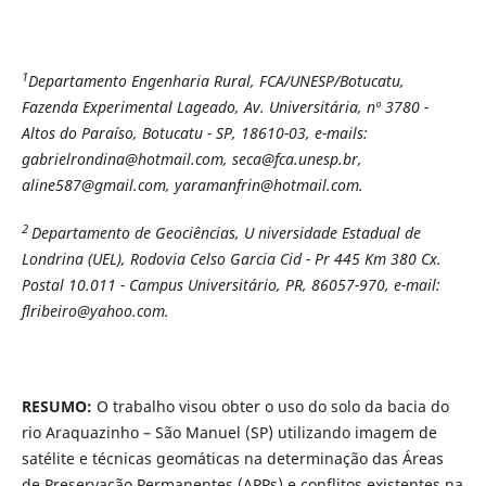
1
Departamento Engenharia Rural, FCA/UNESP/Botucatu,
Fazenda Experimental Lageado, Av. Universitária, nº 3780 -
Altos do Paraíso, Botucatu - SP, 18610-03, e-mails:
gabrielrondina@hotmail.com, seca@fca.unesp.br,
aline587@gmail.com, yaramanfrin@hotmail.com.
2
Departamento de Geociências, U niversidade Estadual de
Londrina (UEL),
Rodovia Celso Garcia Cid - Pr 445 Km 380 Cx.
Postal 10.011 - Campus Universitário, PR, 86057-970, e-mail:
flribeiro@yahoo.com.
RESUMO:
O trabalho visou obter o uso do solo da bacia do
rio Araquazinho – São Manuel (SP) utilizando imagem de
satélite e técnicas geomáticas na determinação das Áreas
de Preservação Permanentes (APPs) e conflitos existentes na