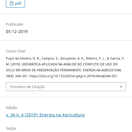
pdf
Publicado
05-12-2019
Como Citar
Pupo da Silveira, G. R., Campos, S., Gonçalves, A. K., Ribeiro, F. L., & Garcia, Y.
M. (2019). GEOMÁTICA APLICADA NA ANÁLISE DO CONFLITO DE USO DO
SOLO EM ÁREAS DE PRESERVAÇÃO PERMANENTE.
ENERGIA NA AGRICULTURA
,
34
(4), 544–551. https://doi.org/10.17224/EnergAgric.2019v34n4p544-551
Fomatos de Citação
Edição
v. 34 n. 4 (2019): Energia na Agricultura
Seção