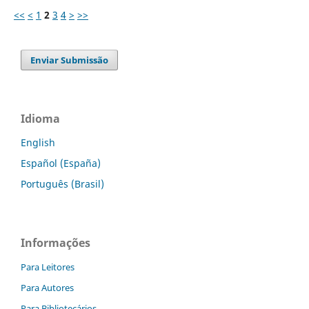
<<
<
1
2
3
4
>
>>
Enviar Submissão
Idioma
English
Español (España)
Português (Brasil)
Informações
Para Leitores
Para Autores
Para Bibliotecários