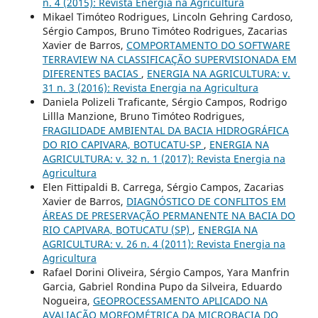
n. 4 (2015): Revista Energia na Agricultura
Mikael Timóteo Rodrigues, Lincoln Gehring Cardoso,
Sérgio Campos, Bruno Timóteo Rodrigues, Zacarias
Xavier de Barros,
COMPORTAMENTO DO SOFTWARE
TERRAVIEW NA CLASSIFICAÇÃO SUPERVISIONADA EM
DIFERENTES BACIAS
,
ENERGIA NA AGRICULTURA: v.
31 n. 3 (2016): Revista Energia na Agricultura
Daniela Polizeli Traficante, Sérgio Campos, Rodrigo
Lillla Manzione, Bruno Timóteo Rodrigues,
FRAGILIDADE AMBIENTAL DA BACIA HIDROGRÁFICA
DO RIO CAPIVARA, BOTUCATU-SP
,
ENERGIA NA
AGRICULTURA: v. 32 n. 1 (2017): Revista Energia na
Agricultura
Elen Fittipaldi B. Carrega, Sérgio Campos, Zacarias
Xavier de Barros,
DIAGNÓSTICO DE CONFLITOS EM
ÁREAS DE PRESERVAÇÃO PERMANENTE NA BACIA DO
RIO CAPIVARA, BOTUCATU (SP)
,
ENERGIA NA
AGRICULTURA: v. 26 n. 4 (2011): Revista Energia na
Agricultura
Rafael Dorini Oliveira, Sérgio Campos, Yara Manfrin
Garcia, Gabriel Rondina Pupo da Silveira, Eduardo
Nogueira,
GEOPROCESSAMENTO APLICADO NA
AVALIAÇÃO MORFOMÉTRICA DA MICROBACIA DO