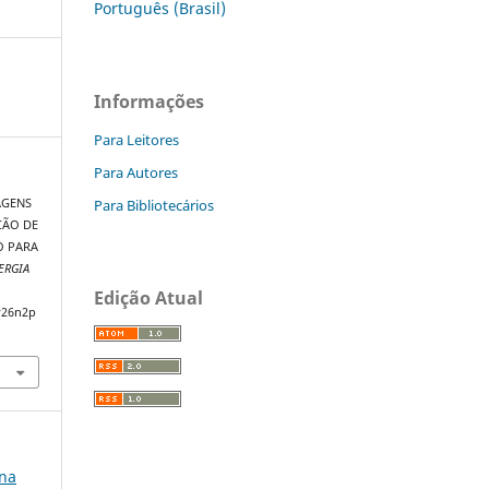
Português (Brasil)
Informações
Para Leitores
Para Autores
Para Bibliotecários
MAGENS
ÇÃO DE
O PARA
ERGIA
Edição Atual
v26n2p
 na