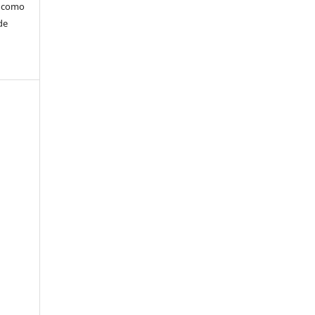
m como
de