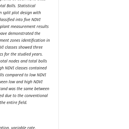
l Bolls. Statistical
 split plot design with
assified into five NDVI
n plant measurement results
 have demonstrated the
ment zones identification in
DVI classes showed three
ics for the studied years.
total nodes and total bolls
igh NDVI classes contained
bolls compared to low NDVI
tween low and high NDVI
t stand was the same between
ed due to the conventional
he entire field.
ation, variable rate,