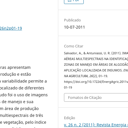
Publicado
10-07-2011
v26n2p01-19
Como Citar
Salvador, A., & Antuniassi, U. R. (2011). I
AÉREAS MULTIESPECTRAIS NA IDENTIFICA
ZONAS DE MANEJO EM ÁREAS DE ALGODÃ
turas apresentam
APLICAÇÃO LOCALIZADA DE INSUMOS.
EN
produção e estão
NA AGRICULTURA
,
26
(2), 01–19.
a variabilidade permite a
https://doi.org/10.17224/EnergAgric.2011
ocalizado de diferentes
01-19
tudo foi o uso de imagens
Fomatos de Citação
s de manejo e sua
 em área de produção
multiespectrais de três
Edição
e vegetação, pelo índice
v. 26 n. 2 (2011): Revista Energia