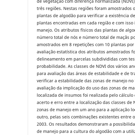
de vegetação com diferença normalizada (NDVI)
três regiões. Nestas regiões foram amostrados os
plantas de algodão para verificar a existência d
plantas encontradas em cada região e com isso i
manejo. Os atributos físicos das plantas de algo
número total de nós e número total de maçãs po
amostrados em 8 repetições com 10 plantas por 
avaliação estatística dos atributos amostrados fo
delineamento em parcelas subdivididas com tes
probabilidade. As classes de NDVI dos vários a
para avaliação das áreas de estabilidade e de t
verificar a estabilidade das zonas de manejo no
avaliação da implicação do uso das zonas de ma
localizada de insumos foi realizada pelo cálcul
acerto e erro entre a localização das classes de
zonas de manejo em um ano para a aplicação lo
outro, pelas seis combinações existentes entre 
2003. Os resultados demonstraram a possibilidad
de manejo para a cultura do algodão com a util