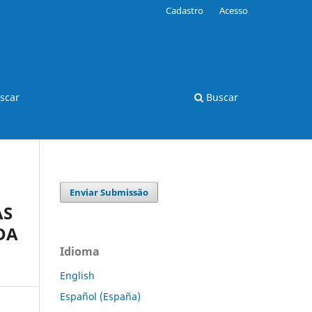
Cadastro
Acesso
scar
Buscar
Enviar Submissão
AS
DA
Idioma
English
Español (España)