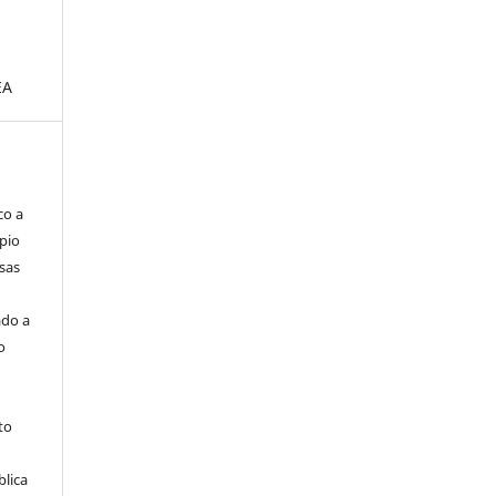
EA
co a
pio
sas
ado a
o
to
blica