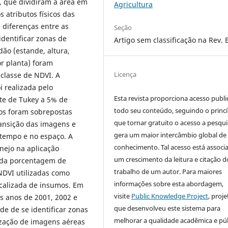
, que dividiram a área em
Agricultura
 atributos físicos das
e diferenças entre as
Seção
dentificar zonas de
Artigo sem classificação na Rev. 
dão (estande, altura,
r planta) foram
Licença
classe de NDVI. A
i realizada pelo
Esta revista proporciona acesso publi
te de Tukey a 5% de
todo seu conteúdo, seguindo o princí
nos foram sobrepostas
que tornar gratuito o acesso a pesqui
ransição das imagens e
gera um maior intercâmbio global de
 tempo e no espaço. A
conhecimento. Tal acesso está associ
nejo na aplicação
um crescimento da leitura e citação d
o da porcentagem de
trabalho de um autor. Para maiores
 NDVI utilizadas como
informações sobre esta abordagem,
calizada de insumos. Em
visite
Public Knowledge Project
, proje
os anos de 2001, 2002 e
que desenvolveu este sistema para
e de se identificar zonas
melhorar a qualidade acadêmica e pú
ização de imagens aéreas