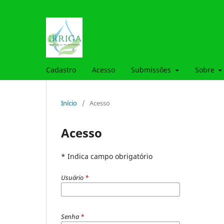
Cadastro
Acesso
Submissões
Sobre
Início
/
Acesso
Acesso
* Indica campo obrigatório
Usuário
*
Senha
*