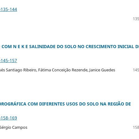
p135-144
135
COM N E K E SALINIDADE DO SOLO NO CRESCIMENTO INICIAL D
p145-157
sés Santiago Ribeiro, Fátima Conceição Rezende, Janice Guedes
145
DROGRÁFICA COM DIFERENTES USOS DO SOLO NA REGIÃO DE
p158-169
, Sérgio Campos
158