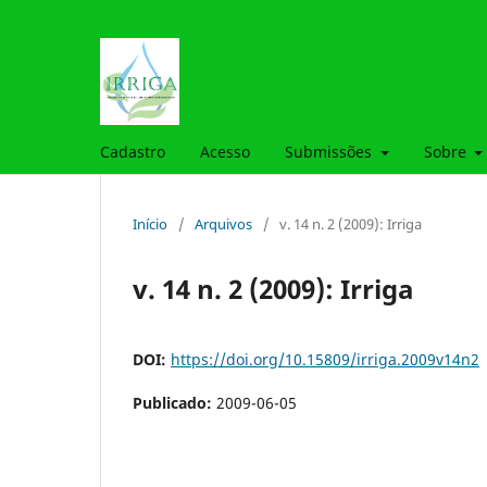
Cadastro
Acesso
Submissões
Sobre
Início
/
Arquivos
/
v. 14 n. 2 (2009): Irriga
v. 14 n. 2 (2009): Irriga
DOI:
https://doi.org/10.15809/irriga.2009v14n2
Publicado:
2009-06-05