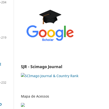
-204
-219
E
SJR - Scimago Journal
-232
Mapa de Acessos
O