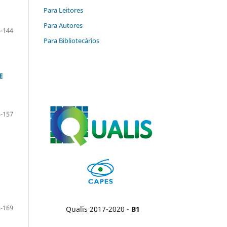
Para Leitores
Para Autores
-144
Para Bibliotecários
E
-157
-169
Qualis 2017-2020 -
B1