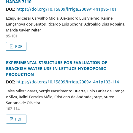
HADAR 7110
DOI:
https://doi.org/10.15809/irriga.2009v14n1p95-101
Ezequiel Cesar Carvalho Miola, Alexandro Luiz Vielmo, Karine
Lançanova dos Santos, Ricardo Luis Schons, Adroaldo Dias Robaina,
Márcia Xavier Peiter
95-101
PDF
EXPERIMENTAL STRUCTURE FOR EVALUATION OF
BRACKISH WATER USE IN LETTUCE HYDROPONIC
PRODUCTION
DOI:
https://doi.org/10.15809/irriga.2009v14n1p102-114
Tales Miler Soares, Sergio Nascimento Duarte, Ênio Farias de França
e Silva, Ralini Ferreira Mélo, Cristiano de Andrade Jorge, Áureo
Santana de Oliveira
102-114
PDF