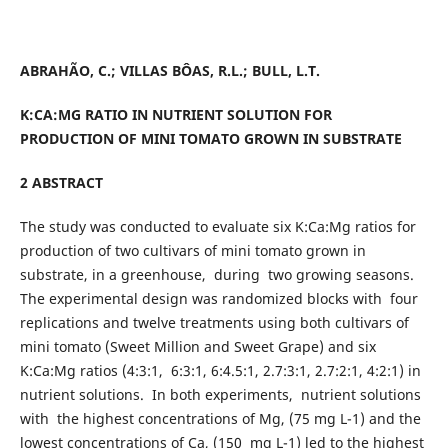
ABRAHÃO, C.; VILLAS BÔAS, R.L.; BULL, L.T.
K:CA:MG RATIO IN NUTRIENT SOLUTION FOR
PRODUCTION OF MINI TOMATO GROWN IN SUBSTRATE
2 ABSTRACT
The study was conducted to evaluate six K:Ca:Mg ratios for
production of two cultivars of mini tomato grown in
substrate, in a greenhouse, during two growing seasons.
The experimental design was randomized blocks with four
replications and twelve treatments using both cultivars of
mini tomato (Sweet Million and Sweet Grape) and six
K:Ca:Mg ratios (4:3:1, 6:3:1, 6:4.5:1, 2.7:3:1, 2.7:2:1, 4:2:1) in
nutrient solutions. In both experiments, nutrient solutions
with the highest concentrations of Mg, (75 mg L-1) and the
lowest concentrations of Ca, (150 mg L-1) led to the highest