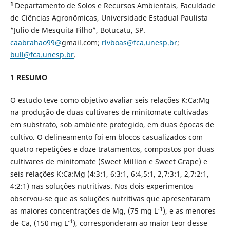
1
Departamento de Solos e Recursos Ambientais, Faculdade
de Ciências Agronômicas, Universidade Estadual Paulista
“Julio de Mesquita Filho”, Botucatu, SP.
caabrahao99@
gmail.com;
rlvboas@fca.unesp.br
;
bull@fca.unesp.br
.
1 RESUMO
O estudo teve como objetivo avaliar seis relações K:Ca:Mg
na produção de duas cultivares de minitomate cultivadas
em substrato, sob ambiente protegido, em duas épocas de
cultivo. O delineamento foi em blocos casualizados com
quatro repetições e doze tratamentos, compostos por duas
cultivares de minitomate (Sweet Million e Sweet Grape) e
seis relações K:Ca:Mg (4:3:1, 6:3:1, 6:4,5:1, 2,7:3:1, 2,7:2:1,
4:2:1) nas soluções nutritivas. Nos dois experimentos
observou-se que as soluções nutritivas que apresentaram
-1
as maiores concentrações de Mg, (75 mg L
), e as menores
-1
de Ca, (150 mg L
), corresponderam ao maior teor desse