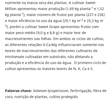
nutriente na massa seca das plantas. A cultivar Sweet
-1
Million apresentou maior produção (1,69 kg planta
e 1,52
-1
kg planta
), maior número de frutos por planta (227 e 236)
-3
-
e maior eficiência no uso da água (29,1 kg m
e 25,3 kg m
3
), porém a cultivar Sweet Grape apresentou frutos com
maior peso médio (9,0 g e 8,8 g) e maior teor de
macronutrientes nas folhas. Em ambos os ciclos de cultivo,
as diferentes relações K:Ca:Mg influenciaram somente nos
teores de macronutrientes das diferentes cultivares de
minitomate cultivadas em substrato, não afetando a
produção e a eficiência do uso da água. O primeiro ciclo de
cultivo apresentou os maiores teores de N, K, Ca e S.
Palavras-chave:
Solanum lycopersicum
, fertirrigação, fibra de
coco, nutrição de plantas, cultivo protegido