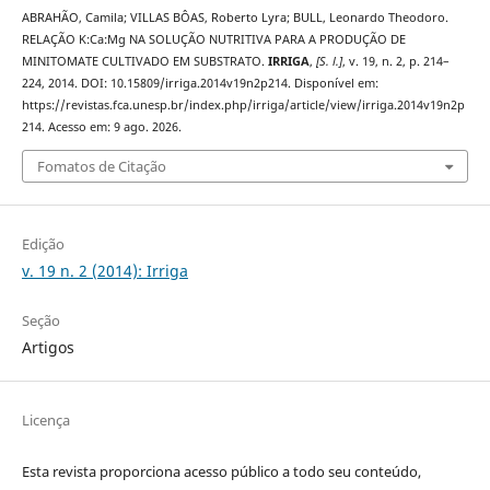
ABRAHÃO, Camila; VILLAS BÔAS, Roberto Lyra; BULL, Leonardo Theodoro.
RELAÇÃO K:Ca:Mg NA SOLUÇÃO NUTRITIVA PARA A PRODUÇÃO DE
MINITOMATE CULTIVADO EM SUBSTRATO.
IRRIGA
,
[S. l.]
, v. 19, n. 2, p. 214–
224, 2014. DOI: 10.15809/irriga.2014v19n2p214. Disponível em:
https://revistas.fca.unesp.br/index.php/irriga/article/view/irriga.2014v19n2p
214. Acesso em: 9 ago. 2026.
Fomatos de Citação
Edição
v. 19 n. 2 (2014): Irriga
Seção
Artigos
Licença
Esta revista proporciona acesso público a todo seu conteúdo,