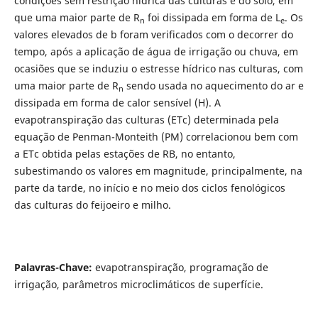
condições sem restrição hídrica das culturas e do solo, em
que uma maior parte de R
foi dissipada em forma de L
. Os
n
e
valores elevados de b foram verificados com o decorrer do
tempo, após a aplicação de água de irrigação ou chuva, em
ocasiões que se induziu o estresse hídrico nas culturas, com
uma maior parte de R
sendo usada no aquecimento do ar e
n
dissipada em forma de calor sensível (H). A
evapotranspiração das culturas (ETc) determinada pela
equação de Penman-Monteith (PM) correlacionou bem com
a ETc obtida pelas estações de RB, no entanto,
subestimando os valores em magnitude, principalmente, na
parte da tarde, no início e no meio dos ciclos fenológicos
das culturas do feijoeiro e milho.
Palavras-Chave:
evapotranspiração, programação de
irrigação, parâmetros microclimáticos de superfície.