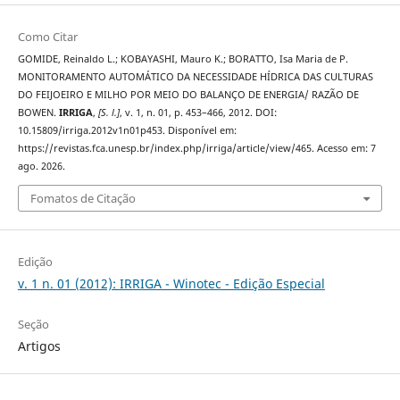
Como Citar
GOMIDE, Reinaldo L.; KOBAYASHI, Mauro K.; BORATTO, Isa Maria de P.
MONITORAMENTO AUTOMÁTICO DA NECESSIDADE HÍDRICA DAS CULTURAS
DO FEIJOEIRO E MILHO POR MEIO DO BALANÇO DE ENERGIA/ RAZÃO DE
BOWEN.
IRRIGA
,
[S. l.]
, v. 1, n. 01, p. 453–466, 2012. DOI:
10.15809/irriga.2012v1n01p453. Disponível em:
https://revistas.fca.unesp.br/index.php/irriga/article/view/465. Acesso em: 7
ago. 2026.
Fomatos de Citação
Edição
v. 1 n. 01 (2012): IRRIGA - Winotec - Edição Especial
Seção
Artigos