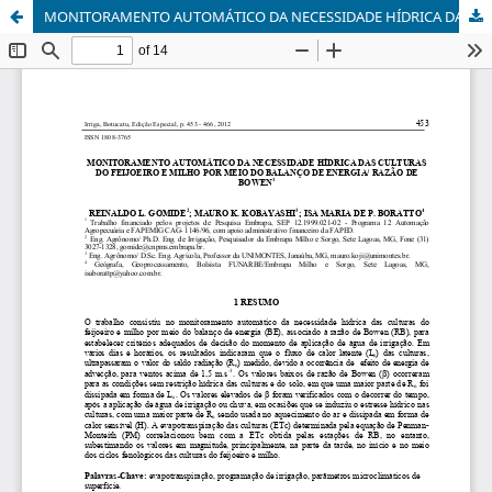
MONITORAMENTO AUTOMÁTICO DA NECESSIDADE HÍDRICA DAS CULTURAS DO FEIJOEIRO E MILHO POR MEIO DO BALANÇO DE ENERGIA/ RAZÃO DE BOWEN