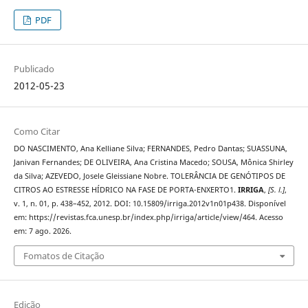
PDF
Publicado
2012-05-23
Como Citar
DO NASCIMENTO, Ana Kelliane Silva; FERNANDES, Pedro Dantas; SUASSUNA,
Janivan Fernandes; DE OLIVEIRA, Ana Cristina Macedo; SOUSA, Mônica Shirley
da Silva; AZEVEDO, Josele Gleissiane Nobre. TOLERÂNCIA DE GENÓTIPOS DE
CITROS AO ESTRESSE HÍDRICO NA FASE DE PORTA-ENXERTO1.
IRRIGA
,
[S. l.]
,
v. 1, n. 01, p. 438–452, 2012. DOI: 10.15809/irriga.2012v1n01p438. Disponível
em: https://revistas.fca.unesp.br/index.php/irriga/article/view/464. Acesso
em: 7 ago. 2026.
Fomatos de Citação
Edição