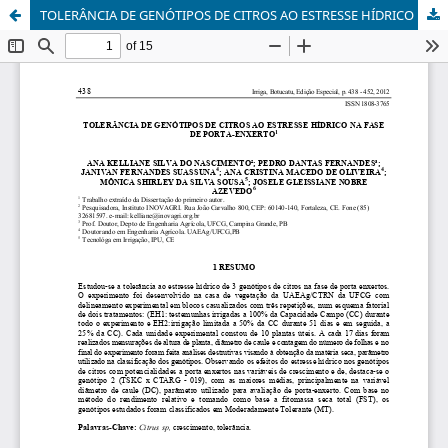
TOLERÂNCIA DE GENÓTIPOS DE CITROS AO ESTRESSE HÍDRICO NA FASE DE PORTA-ENXERTO1