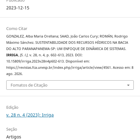
Publicado
2023-12-15
Como Citar
GONZALEZ, Alba Maria Orellana; SAAD, João Carlos Cury; ROMÁN, Rodrigo
Máximo Sánchez. SUSTENTABILIDADE DOS RECURSOS HÍDRICOS NA BACIA
DO ALTO PARANAPANEMA-SP: UM ENFOQUE DE DINÂMICA DE SISTEMAS.
IRRIGA
,
[S. l.]
, v. 28, n. 4, p. 602–613, 2023. DOI:
10.15809/irriga.2023v28n4p602-613. Disponível em:
https://revistas.fca.unesp.br/index.php/irriga/article/view/4561. Acesso em: 8
ago. 2026.
Fomatos de Citação
Edição
v. 28 n. 4 (2023): Irriga
Seção
Artigos