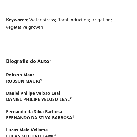
K
eywords
: Water stress; floral induction; irrigation;
vegetative growth
Biografia do Autor
Robson Mauri
1
ROBSON MAURI
Daniel Philipe Veloso Leal
2
DANIEL PHILIPE VELOSO LEAL
Fernando da Silva Barbosa
1
FERNANDO DA SILVA BARBOSA
Lucas Melo Vellame
3
LUCAS MELO VELLAME