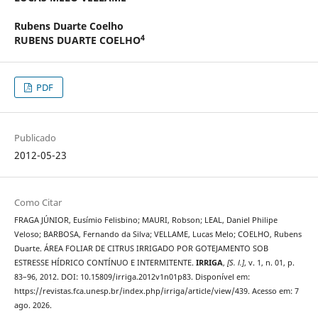
Rubens Duarte Coelho
4
RUBENS DUARTE COELHO
PDF
Publicado
2012-05-23
Como Citar
FRAGA JÚNIOR, Eusímio Felisbino; MAURI, Robson; LEAL, Daniel Philipe
Veloso; BARBOSA, Fernando da Silva; VELLAME, Lucas Melo; COELHO, Rubens
Duarte. ÁREA FOLIAR DE CITRUS IRRIGADO POR GOTEJAMENTO SOB
ESTRESSE HÍDRICO CONTÍNUO E INTERMITENTE.
IRRIGA
,
[S. l.]
, v. 1, n. 01, p.
83–96, 2012. DOI: 10.15809/irriga.2012v1n01p83. Disponível em:
https://revistas.fca.unesp.br/index.php/irriga/article/view/439. Acesso em: 7
ago. 2026.