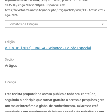
AQUIDAUANA-MS.
IRRIGA
,
[S. l.]
, v. 1, n. 01, p. 01–11, 2012. DOI:
10.15809/irriga.2012v1n01p01. Disponível em:
https://revistas.fca.unesp.br/index.php/irriga/article/view/433. Acesso em: 7
ago. 2026.
Fomatos de Citação
Edição
v. 1 n. 01 (2012): IRRIGA - Winotec - Edição Especial
Seção
Artigos
Licença
Esta revista proporciona acesso público a todo seu conteúdo,
seguindo o princípio que tornar gratuito o acesso a pesquisas gera
um maior intercâmbio global de conhecimento. Tal acesso está
associado a um crescimento da leitura e citação do trabalho de um