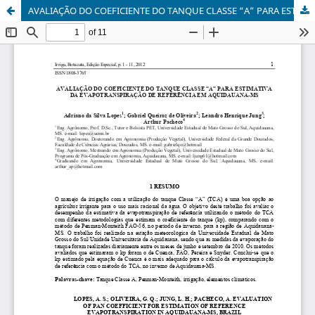
AVALIAÇÃO DO COEFICIENTE DO TANQUE CLASSE “A” PARA ESTIMATIVA DA EVAPOTRANSPIRAÇÃO DE REFERÊNCIA EM AQUIDAUANA-MS