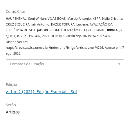
Como Citar
HAUPENTHAL, Soni Willian; VILAS BOAS, Marcio Antonio; KEPP, Naila Cristina;
CRUZ SIQUEIRA, Jair Antonio; KAZUE TOKURA, Luciene. AVALIAÇÃO DA
EFICIÊNCIA DE GOTEJADORES COM UTILIZAÇÃO DE FERTILIZANTE.
IRRIGA
,
[S.
l.]
, v. 1, n. 2, p. 397–407, 2021. DOI: 10.15809/irriga.2021v1n2p397-407.
Disponível em:
https://revistas.fca.unesp.br/index.php/irriga/article/view/4296. Acesso em: 7
ago. 2026.
Fomatos de Citação
Edição
v. 1 n. 2 (2021): Edição Especial – Sul
Seção
Artigos