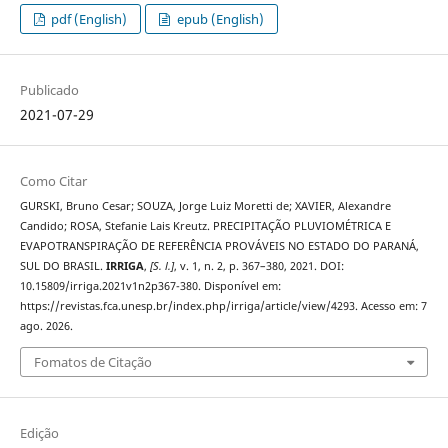
pdf (English)
epub (English)
Publicado
2021-07-29
Como Citar
GURSKI, Bruno Cesar; SOUZA, Jorge Luiz Moretti de; XAVIER, Alexandre
Candido; ROSA, Stefanie Lais Kreutz. PRECIPITAÇÃO PLUVIOMÉTRICA E
EVAPOTRANSPIRAÇÃO DE REFERÊNCIA PROVÁVEIS NO ESTADO DO PARANÁ,
SUL DO BRASIL.
IRRIGA
,
[S. l.]
, v. 1, n. 2, p. 367–380, 2021. DOI:
10.15809/irriga.2021v1n2p367-380. Disponível em:
https://revistas.fca.unesp.br/index.php/irriga/article/view/4293. Acesso em: 7
ago. 2026.
Fomatos de Citação
Edição