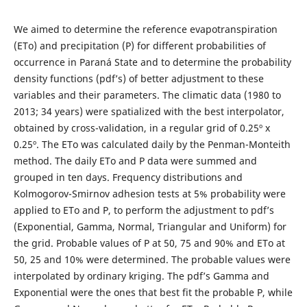
We aimed to determine the reference evapotranspiration
(ETo) and precipitation (P) for different probabilities of
occurrence in Paraná State and to determine the probability
density functions (pdf’s) of better adjustment to these
variables and their parameters. The climatic data (1980 to
2013; 34 years) were spatialized with the best interpolator,
obtained by cross-validation, in a regular grid of 0.25º x
0.25º. The ETo was calculated daily by the Penman-Monteith
method. The daily ETo and P data were summed and
grouped in ten days. Frequency distributions and
Kolmogorov-Smirnov adhesion tests at 5% probability were
applied to ETo and P, to perform the adjustment to pdf’s
(Exponential, Gamma, Normal, Triangular and Uniform) for
the grid. Probable values of P at 50, 75 and 90% and ETo at
50, 25 and 10% were determined. The probable values were
interpolated by ordinary kriging. The pdf’s Gamma and
Exponential were the ones that best fit the probable P, while