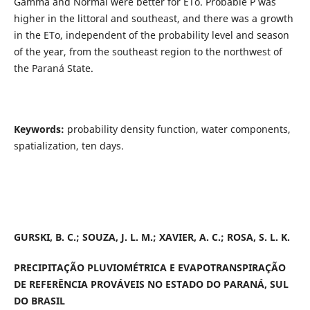
Gamma and Normal were better for ETo. Probable P was
higher in the littoral and southeast, and there was a growth
in the ETo, independent of the probability level and season
of the year, from the southeast region to the northwest of
the Paraná State.
Keywords:
probability density function, water components,
spatialization, ten days.
GURSKI, B. C.; SOUZA, J. L. M.; XAVIER, A. C.; ROSA, S. L. K.
PRECIPITAÇÃO PLUVIOMÉTRICA E EVAPOTRANSPIRAÇÃO
DE REFERÊNCIA PROVÁVEIS NO ESTADO DO PARANÁ, SUL
DO BRASIL