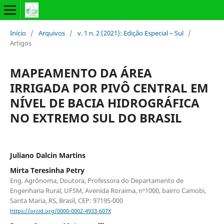
Início
/
Arquivos
/
v. 1 n. 2 (2021): Edição Especial – Sul
/
Artigos
MAPEAMENTO DA ÁREA
IRRIGADA POR PIVÔ CENTRAL EM
NÍVEL DE BACIA HIDROGRÁFICA
NO EXTREMO SUL DO BRASIL
Juliano Dalcin Martins
Mirta Teresinha Petry
Eng. Agrônoma, Doutora, Professora do Departamento de
Engenharia Rural, UFSM, Avenida Roraima, nº1000, bairro Camobi,
Santa Maria, RS, Brasil, CEP: 97195-000
https://orcid.org/0000-0002-4933-607X