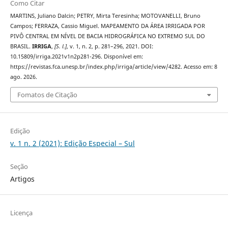
Como Citar
MARTINS, Juliano Dalcin; PETRY, Mirta Teresinha; MOTOVANELLI, Bruno
Campos; FERRAZA, Cassio Miguel. MAPEAMENTO DA ÁREA IRRIGADA POR
PIVÔ CENTRAL EM NÍVEL DE BACIA HIDROGRÁFICA NO EXTREMO SUL DO
BRASIL.
IRRIGA
,
[S. l.]
, v. 1, n. 2, p. 281–296, 2021. DOI:
10.15809/irriga.2021v1n2p281-296. Disponível em:
https://revistas.fca.unesp.br/index.php/irriga/article/view/4282. Acesso em: 8
ago. 2026.
Fomatos de Citação
Edição
v. 1 n. 2 (2021): Edição Especial – Sul
Seção
Artigos
Licença