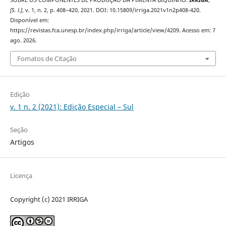
SOBRE OS COMPONENTES DE PRODUÇÃO DA PIMENTA BIQUINHO.
IRRIGA
,
[S. l.]
, v. 1, n. 2, p. 408–420, 2021. DOI: 10.15809/irriga.2021v1n2p408-420.
Disponível em:
https://revistas.fca.unesp.br/index.php/irriga/article/view/4209. Acesso em: 7
ago. 2026.
Fomatos de Citação
Edição
v. 1 n. 2 (2021): Edição Especial – Sul
Seção
Artigos
Licença
Copyright (c) 2021 IRRIGA