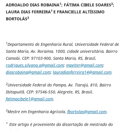
1
2
ADROALDO DIAS ROBAINA
; FÁTIMA CIBELE SOARES
;
1
LAURA DIAS FERREIRA
E FRANCIELLE ALTÍSSIMO
3
BORTOLÁS
1
Departamento de Engenharia Rural, Universidade Federal de
Santa Maria, Av. Roraima, 1000, cidade universitária, Bairro
Camobi, CEP: 97103-900, Santa Maria, RS, Brasil,
rodrigues.silvana.a@gmail.com
;
mpeiter@gmail.com
;
diasrobaina@gmail.com
;
lauradiasferreira14@gmail.com
.
2
Universidade Federal do Pampa, Av. Tiarajú, 810, Bairro
Ibitapuitã, CEP: 97546-550, Alegrete, RS, Brasil,
fatimacibele1@gmail.com
.
3
Mestre em Engenharia Agrícola,
fbortolas@gmail.com
.
*
Este artigo é proveniente da dissertação de mestrado do