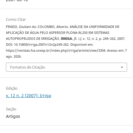
Como Citar
PRADO, Giuliani do; COLOMBO, Alberto. ANÁLISE DA UNIFORMIDADE DE
APLICAÇÃO DE ÁGUA PELO ASPERSOR PLONA-RL250 EM SISTEMAS
AUTOPROPELIDOS DE IRRIGAÇÃO.
IRRIGA
,
[S. l.]
, v. 12, n. 2, p. 249–262, 2007.
DOI: 10.15809/irriga.2007v12n2p249-262. Disponível em:
https://revistas.fca.unesp.br/index.php/irriga/article/view/3304. Acesso em: 7
ago. 2026.
Fomatos de Citação
Edição
v. 12 n. 2 (2007): Irriga
Seção
Artigos