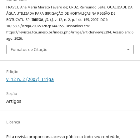
FRAVET, Ana Maria Morato Fávero de; CRUZ, Raimundo Leite. QUALIDADE DA
ÁGUA UTILIZADA PARA IRRIGAÇÃO DE HORTALIÇAS NA REGIÃO DE
BOTUCATU-SP.
IRRIGA
,
[S. l.]
, v. 12, n. 2, p. 144–155, 2007. DOI:
10.15809/irriga.2007v12n2p144-155. Disponível em:
https://revistas.fca.unesp.br/index.php/irriga/article/view/3294. Acesso em: 6
ago. 2026.
Fomatos de Citação
Edição
v. 12 n. 2 (2007): Irriga
Seção
Artigos
Licença
Esta revista proporciona acesso público a todo seu conteúdo,