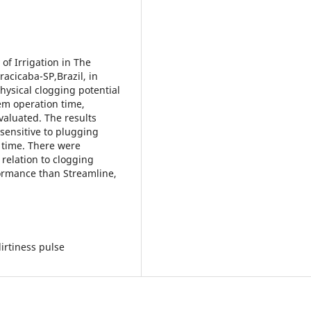
f Irrigation in The
acicaba-SP,Brazil, in
physical clogging potential
tem operation time,
valuated. The results
sensitive to plugging
n time. There were
relation to clogging
ormance than Streamline,
dirtiness pulse