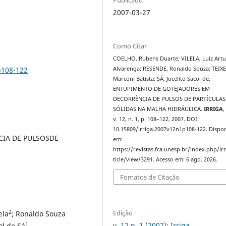
2007-03-27
Como Citar
COELHO, Rubens Duarte; VILELA, Luiz Artu
p108-122
Alvarenga; RESENDE, Ronaldo Souza; TEIXE
Marconi Batista; SÁ, Jocelito Sacol de.
ENTUPIMENTO DE GOTEJADORES EM
DECORRÊNCIA DE PULSOS DE PARTÍCULAS
SÓLIDAS NA MALHA HIDRÁULICA.
IRRIGA
v. 12, n. 1, p. 108–122, 2007. DOI:
10.15809/irriga.2007v12n1p108-122. Dispon
IA DE PULSOSDE
em:
https://revistas.fca.unesp.br/index.php/ir
ticle/view/3291. Acesso em: 6 ago. 2026.
Fomatos de Citação
2
Edição
ela
; Ronaldo Souza
1
v. 12 n. 1 (2007): Irriga
col de Sá