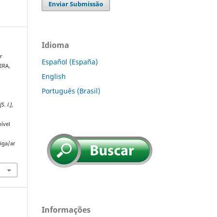
Enviar Submissão
Idioma
r
Español (España)
IRA,
English
Português (Brasil)
,
[S. l.]
,
ível
riga/ar
Informações