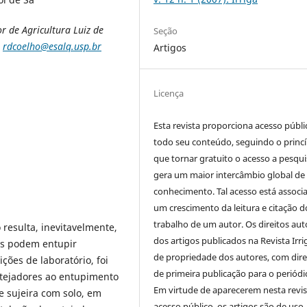
r de Agricultura Luiz de
Seção
,
rdcoelho@esalq.usp.br
Artigos
Licença
Esta revista proporciona acesso públi
todo seu conteúdo, seguindo o princí
que tornar gratuito o acesso a pesqui
gera um maior intercâmbio global de
conhecimento. Tal acesso está associ
um crescimento da leitura e citação d
trabalho de um autor. Os direitos aut
resulta, inevitavelmente,
dos artigos publicados na Revista Irri
ais podem entupir
de propriedade dos autores, com dire
ões de laboratório, foi
de primeira publicação para o periódi
otejadores ao entupimento
Em virtude de aparecerem nesta revis
e sujeira com solo, em
acesso público, os artigos são de uso