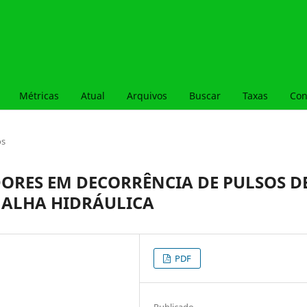
Métricas
Atual
Arquivos
Buscar
Taxas
Con
os
ORES EM DECORRÊNCIA DE PULSOS D
MALHA HIDRÁULICA
PDF
Publicado