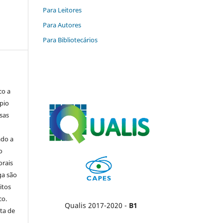
Para Leitores
Para Autores
Para Bibliotecários
co a
pio
sas
ado a
o
orais
ga são
itos
co.
Qualis 2017-2020 -
B1
ta de