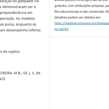
talação do gotejador na
gratuito, com atribuições próprias, p
dos demonstraram ser o
fins educacionais e não-comerciais. M
r preponderância em
detalhes podem ser obtidos em
 operação. Os modelos
http://creativecommons.org/license
ao pulso, enquanto os
nc-nd/4.0
ram desempenho inferior.
o de sujeira
IXEIRA, M.B.; SÁ, J. S. de.
NCE