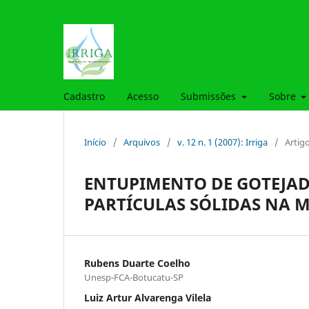
Cadastro
Acesso
Submissões
Sobre
Início
/
Arquivos
/
v. 12 n. 1 (2007): Irriga
/
Artig
ENTUPIMENTO DE GOTEJAD
PARTÍCULAS SÓLIDAS NA 
Rubens Duarte Coelho
Unesp-FCA-Botucatu-SP
Luiz Artur Alvarenga Vilela