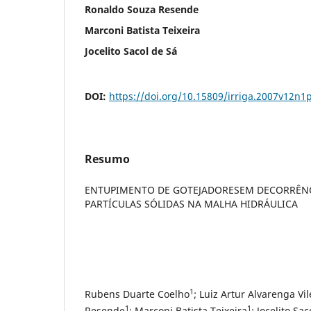
Ronaldo Souza Resende
Marconi Batista Teixeira
Jocelito Sacol de Sá
DOI:
https://doi.org/10.15809/irriga.2007v12n1
Resumo
ENTUPIMENTO DE GOTEJADORESEM DECORRÊNC
PARTÍCULAS SÓLIDAS NA MALHA HIDRÁULICA
1
Rubens Duarte Coelho
; Luiz Artur Alvarenga Vil
1
1
Resende
; Marconi Batista Teixeira
; Jocelito Sa