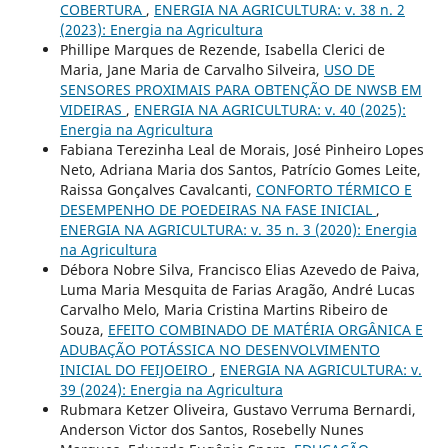
COBERTURA
,
ENERGIA NA AGRICULTURA: v. 38 n. 2
(2023): Energia na Agricultura
Phillipe Marques de Rezende, Isabella Clerici de
Maria, Jane Maria de Carvalho Silveira,
USO DE
SENSORES PROXIMAIS PARA OBTENÇÃO DE NWSB EM
VIDEIRAS
,
ENERGIA NA AGRICULTURA: v. 40 (2025):
Energia na Agricultura
Fabiana Terezinha Leal de Morais, José Pinheiro Lopes
Neto, Adriana Maria dos Santos, Patrício Gomes Leite,
Raissa Gonçalves Cavalcanti,
CONFORTO TÉRMICO E
DESEMPENHO DE POEDEIRAS NA FASE INICIAL
,
ENERGIA NA AGRICULTURA: v. 35 n. 3 (2020): Energia
na Agricultura
Débora Nobre Silva, Francisco Elias Azevedo de Paiva,
Luma Maria Mesquita de Farias Aragão, André Lucas
Carvalho Melo, Maria Cristina Martins Ribeiro de
Souza,
EFEITO COMBINADO DE MATÉRIA ORGÂNICA E
ADUBAÇÃO POTÁSSICA NO DESENVOLVIMENTO
INICIAL DO FEIJOEIRO
,
ENERGIA NA AGRICULTURA: v.
39 (2024): Energia na Agricultura
Rubmara Ketzer Oliveira, Gustavo Verruma Bernardi,
Anderson Victor dos Santos, Rosebelly Nunes