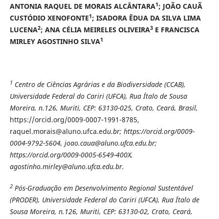
1
ANTONIA RAQUEL DE MORAIS ALCÂNTARA
; JOÃO CAUÃ
1
CUSTÓDIO XENOFONTE
; ISADORA ÊDUA DA SILVA LIMA
2
3
LUCENA
; ANA CÉLIA MEIRELES OLIVEIRA
E FRANCISCA
1
MIRLEY AGOSTINHO SILVA
1
Centro de Ciências Agrárias e da Biodiversidade (CCAB),
Universidade Federal do Cariri (UFCA), Rua Ítalo de Sousa
Moreira, n.126, Muriti, CEP: 63130-025, Crato, Ceará, Brasil,
https://orcid.org/0009-0007-1991-8785,
raquel.morais@aluno.ufca.ed
u.br; https://orcid.org/0009-
0004-9792-5604, joao.caua@aluno.ufca.edu.br;
https://orcid.org/
0009-0005-6549-400X,
agostinho.mirley@aluno.ufca.edu.br.
2
Pós-Graduação em Desenvolvimento Regional Sustentável
(PRODER), Universidade Federal do Cariri (UFCA), Rua Ítalo de
Sousa Moreira, n.126, Muriti, CEP: 63130-02, Crato, Ceará,