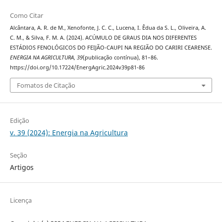
Como Citar
Alcântara, A. R. de M., Xenofonte, J. C. C., Lucena, I. Êdua da S. L., Oliveira, A.
C. M., & Silva, F. M. A. (2024). ACÚMULO DE GRAUS DIA NOS DIFERENTES
ESTÁDIOS FENOLÓGICOS DO FEIJÃO-CAUPI NA REGIÃO DO CARIRI CEARENSE.
ENERGIA NA AGRICULTURA
,
39
(publicação contínua), 81–86.
https://doi.org/10.17224/EnergAgric.2024v39p81-86
Fomatos de Citação
Edição
v. 39 (2024): Energia na Agricultura
Seção
Artigos
Licença