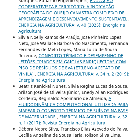
Marques, Eduardo Eugênio Spers,
EDUCAÇÃO
COOPERATIVISTA E TERRITÓRIO: A INDICAÇÃO
GEOGRÁFICA DO QUEIJO CANASTRA COMO EIXO DE
APRENDIZAGEM E DESENVOLVIMENTO SUSTENTÁVEL
,
ENERGIA NA AGRICULTURA: v. 40 (2025): Energia na
Agricultura
Silvia Noelly Ramos de Araújo, José Pinheiro Lopes
Neto, José Wallace Barbosa do Nascimento, Fernanda
Fernandes de Melo Lopes, Maria Luíza de Souza
Rezende,
CONFORTO TÉRMICO E DESEMPENHO DE
LEITÕES CRIADOS EM GAIOLAS ENRIQUECIDAS COM
PISO DE RESÍDUOS DE EVA (ETILENO-ACETATO DE
VINILA)
,
ENERGIA NA AGRICULTURA: v. 34 n. 2 (2019):
Energia na Agricultura
Beatriz Kenickel Nunes, Silvia Regina Lucas de Souza,
Arilson José de Oliveira Júnior, Enedy Allan Rodrigues
Cordeiro, Reginaldo Apolinário de Almeida,
A
FLUIDODINÂMICA COMPUTACIONAL UTILIZADA PARA
MAPEAR O CONFORTO TÉRMICO DE SUÍNOS NA FASE
DE MATERNIDADE
,
ENERGIA NA AGRICULTURA: v. 32
n. 1 (2017): Revista Energia na Agricultura
Débora Nobre Silva, Francisco Elias Azevedo de Paiva,
Cecília Angelina de Sousa Faria, Joilson Silva Lima,